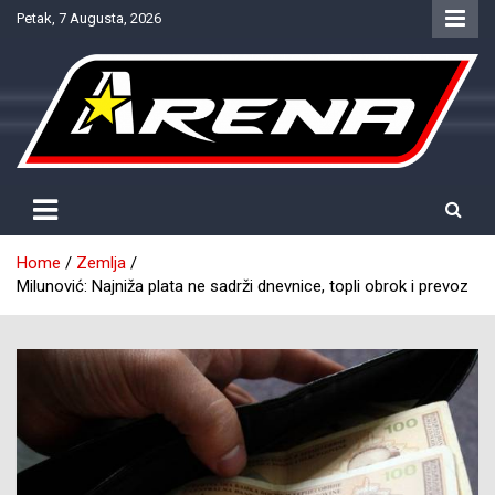
Skip
Petak, 7 Augusta, 2026
to
content
Provjereno. Tačno. Objektivno.
NTV Arena
Home
Zemlja
Milunović: Najniža plata ne sadrži dnevnice, topli obrok i prevoz