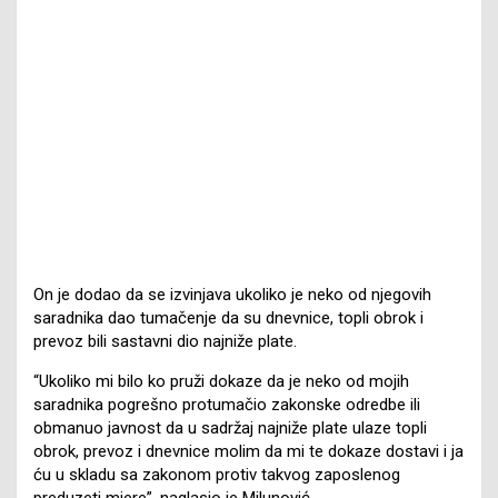
On je dodao da se izvinjava ukoliko je neko od njegovih
saradnika dao tumačenje da su dnevnice, topli obrok i
prevoz bili sastavni dio najniže plate.
“Ukoliko mi bilo ko pruži dokaze da je neko od mojih
saradnika pogrešno protumačio zakonske odredbe ili
obmanuo javnost da u sadržaj najniže plate ulaze topli
obrok, prevoz i dnevnice molim da mi te dokaze dostavi i ja
ću u skladu sa zakonom protiv takvog zaposlenog
preduzeti mjere”, naglasio je Milunović.