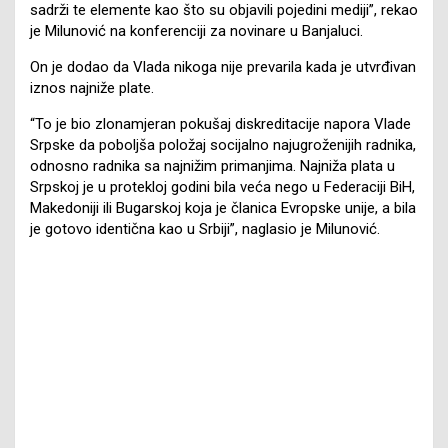
sadrži te elemente kao što su objavili pojedini mediji”, rekao
je Milunović na konferenciji za novinare u Banjaluci.
On je dodao da Vlada nikoga nije prevarila kada je utvrđivan
iznos najniže plate.
“To je bio zlonamjeran pokušaj diskreditacije napora Vlade
Srpske da poboljša položaj socijalno najugroženijih radnika,
odnosno radnika sa najnižim primanjima. Najniža plata u
Srpskoj je u protekloj godini bila veća nego u Federaciji BiH,
Makedoniji ili Bugarskoj koja je članica Evropske unije, a bila
je gotovo identična kao u Srbiji”, naglasio je Milunović.