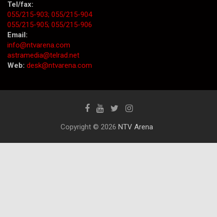
Tel/fax:
055/215-903;
055/215-904
055/215-905;
055/215-906
Email:
info@ntvarena.com
astramedia@telrad.net
Web:
desk@ntvarena.com
Copyright © 2026
NTV Arena