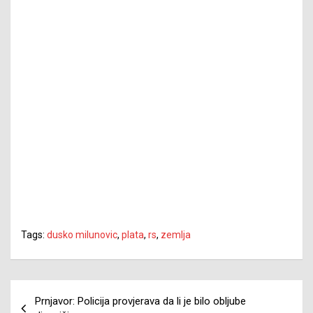
Tags:
dusko milunovic
,
plata
,
rs
,
zemlja
Navigacija
Prnjavor: Policija provjerava da li je bilo obljube
članaka