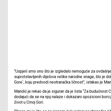
“Uspjeli smo ono što je izgledalo nemoguće za ovdašnje p
suprotstavljenih dijelova velike narodne snage, što je do
Gore`, koju predvodi nestranačka ličnost”, istakao je Man
Mandić je rekao da je siguran da je lista “Za budućnost 
dodajući da se na njoj nalaze i dokazani opozicioni borci, 
život u Crnoj Gori.