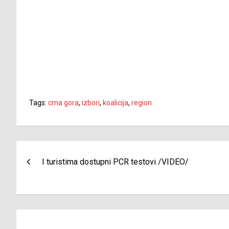
Tags:
crna gora
,
izbori
,
koalicija
,
region
Navigacija
I turistima dostupni PCR testovi /VIDEO/
članaka