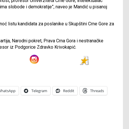
nost, profesor Univerziteta Crne Gore, intelektualac
stima slobode i demokratije”, naveo je Mandić u pisanoj
noć listu kandidata za poslanike u Skupštini Crne Gore za
partija, Narodni pokret, Prava Crna Gora i nestranačke
rofesor iz Podgorice Zdravko Krivokapić.
hatsApp
Telegram
Reddit
Threads