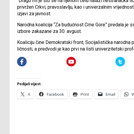
“Drago mi je što se na njenom čelu nalazi nestranačka lič
privržen Crkvi, pravoslavlju, kao i univerzalnim vrijedno
izjavi za javnost.
Narodna koalicija “Za budućnost Crne Gore” predala je si
izbore zakazane za 30. avgust.
Koaliciju čine Demokratski front, Socijalistička narodna 
ličnosti, a predvodi je kao prvi na listi univerzitetski p
Podijeli vijest:
X
Facebook
Print
Email
W