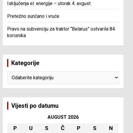
Isključenja el. energije – utorak 4. avgust
Pretežno sunčano i vruće
Pravo na subvenciju za traktor “Belarus” ostvarila 84
korisnika
Kategorije
Kategorije
Vijesti po datumu
AUGUST 2026
P
U
S
Č
P
S
N