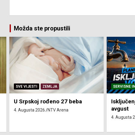
Možda ste propustili
SERVISNE INFORMACIJE
SERVISNE I
Isključenja vode – utorak 4.
Isključen
avgust
4. avgust
4. Augusta 2026.
NTV Arena
4. Augusta 