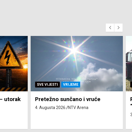
SVE VIJESTI
ZEMLJA
će
Pravo na subvenciju za traktor
“Belarus” ostvarila 84 korisnika
3. Augusta 2026.
NTV Arena