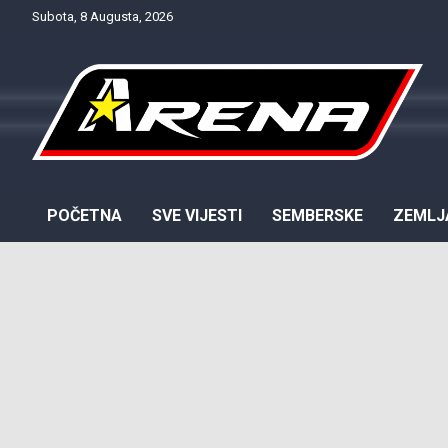
Skip
Subota, 8 Augusta, 2026
to
content
Provjereno. Tačno. Objektivno.
NTV Arena
POČETNA
SVE VIJESTI
SEMBERSKE
ZEMLJ