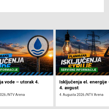
NFORMACIJE
SVE VIJESTI
VRIJEME
ja el. energije – utorak
Pretežno sunčano i vru
4. Augusta 2026.
NTV Arena
2026.
NTV Arena