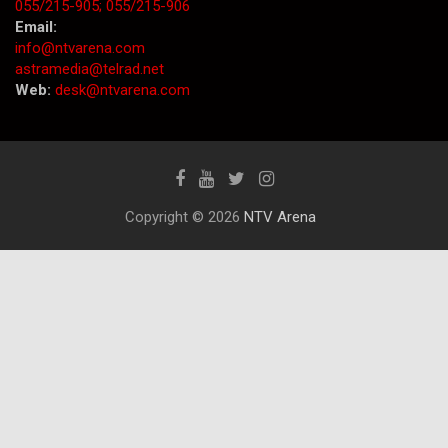
055/215-905;
055/215-906
Email:
info@ntvarena.com
astramedia@telrad.net
Web:
desk@ntvarena.com
Copyright © 2026
NTV Arena