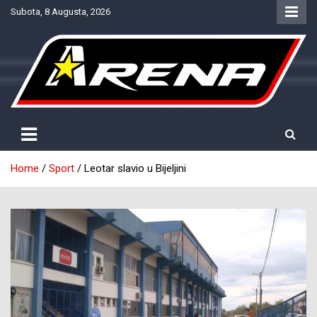
Skip
Subota, 8 Augusta, 2026
to
content
Provjereno. Tačno. Objektivno.
NTV Arena
Home
Sport
Leotar slavio u Bijeljini