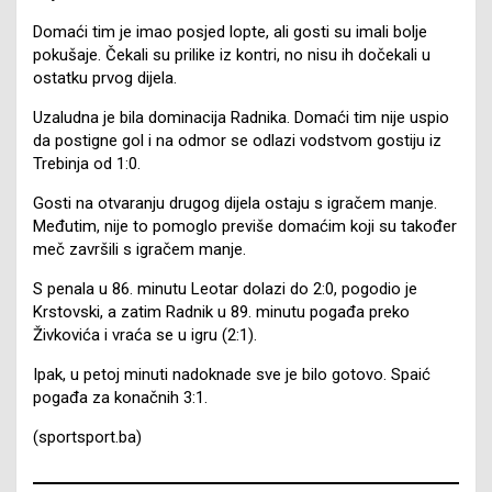
Domaći tim je imao posjed lopte, ali gosti su imali bolje
pokušaje. Čekali su prilike iz kontri, no nisu ih dočekali u
ostatku prvog dijela.
Uzaludna je bila dominacija Radnika. Domaći tim nije uspio
da postigne gol i na odmor se odlazi vodstvom gostiju iz
Trebinja od 1:0.
Gosti na otvaranju drugog dijela ostaju s igračem manje.
Međutim, nije to pomoglo previše domaćim koji su također
meč završili s igračem manje.
S penala u 86. minutu Leotar dolazi do 2:0, pogodio je
Krstovski, a zatim Radnik u 89. minutu pogađa preko
Živkovića i vraća se u igru (2:1).
Ipak, u petoj minuti nadoknade sve je bilo gotovo. Spaić
pogađa za konačnih 3:1.
(sportsport.ba)