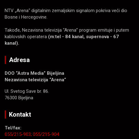
NTV „Arena“ digitalnim zemaljskim signalom pokriva veći dio
Bosne i Hercegovine.
Takođe, Nezavisna televizija “Arena” program emituje i putem
kablovskih operatera
(m:tel - 84 kanal, supernova - 67
kanal).
Adresa
DOO “Astra Media” Bijeljina
Nezavisna televizija “Arena”
Ul. Svetog Save br. 86.
76300 Bijeljina
Kontakt
Tel/fax:
055/215-903;
055/215-904