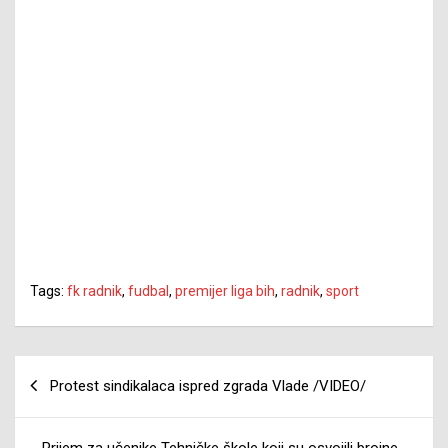
Tags:
fk radnik
,
fudbal
,
premijer liga bih
,
radnik
,
sport
Navigacija
Protest sindikalaca ispred zgrada Vlade /VIDEO/
članaka
Prijem za učenike Tehničke škole koji su osvojili brojne