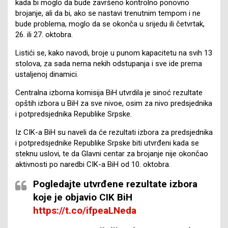
kada bi moglo da bude završeno kontrolno ponovno
brojanje, ali da bi, ako se nastavi trenutnim tempom i ne
bude problema, moglo da se okonča u srijedu ili četvrtak,
26. ili 27. oktobra.
Listići se, kako navodi, broje u punom kapacitetu na svih 13
stolova, za sada nema nekih odstupanja i sve ide prema
ustaljenoj dinamici.
Centralna izborna komisija BiH utvrdila je sinoć rezultate
opštih izbora u BiH za sve nivoe, osim za nivo predsjednika
i potpredsjednika Republike Srpske.
Iz CIK-a BiH su naveli da će rezultati izbora za predsjednika
i potpredsjednike Republike Srpske biti utvrđeni kada se
steknu uslovi, te da Glavni centar za brojanje nije okončao
aktivnosti po naredbi CIK-a BiH od 10. oktobra.
Pogledajte utvrđene rezultate izbora
koje je objavio CIK BiH
https://t.co/ifpeaLNeda