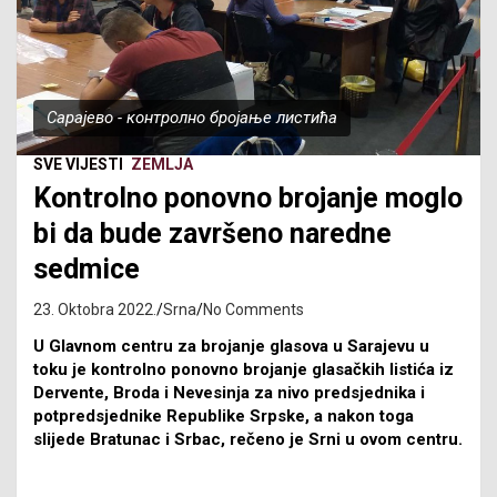
Сарајево - контролно бројање листића
SVE VIJESTI
ZEMLJA
Kontrolno ponovno brojanje moglo
bi da bude završeno naredne
sedmice
23. Oktobra 2022.
Srna
No Comments
U Glavnom centru za brojanje glasova u Sarajevu u
toku je kontrolno ponovno brojanje glasačkih listića iz
Dervente, Broda i Nevesinja za nivo predsjednika i
potpredsjednike Republike Srpske, a nakon toga
slijede Bratunac i Srbac, rečeno je Srni u ovom centru.