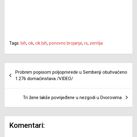
Tags:
bih
,
cik
,
cik bih
,
ponovno brojanje
,
rs
,
zemlja
Navigacija
Probnim popisom poljoprivrede u Semberiji obuhvaćeno
članaka
1.276 domaćinstava /VIDEO/
Tri žene lakše povrijeđene u nezgodi u Dvorovima
Komentari: