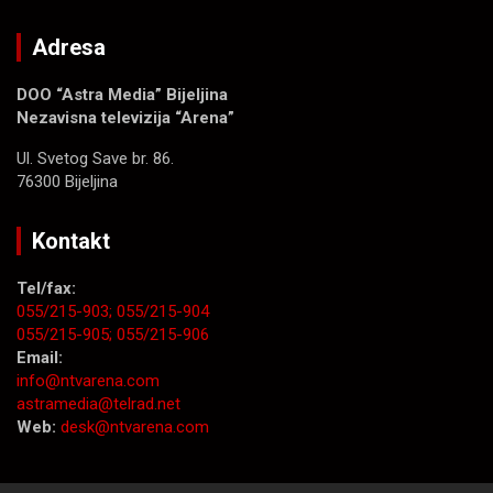
Adresa
DOO “Astra Media” Bijeljina
Nezavisna televizija “Arena”
Ul. Svetog Save br. 86.
76300 Bijeljina
Kontakt
Tel/fax:
055/215-903;
055/215-904
055/215-905;
055/215-906
Email:
info@ntvarena.com
astramedia@telrad.net
Web:
desk@ntvarena.com