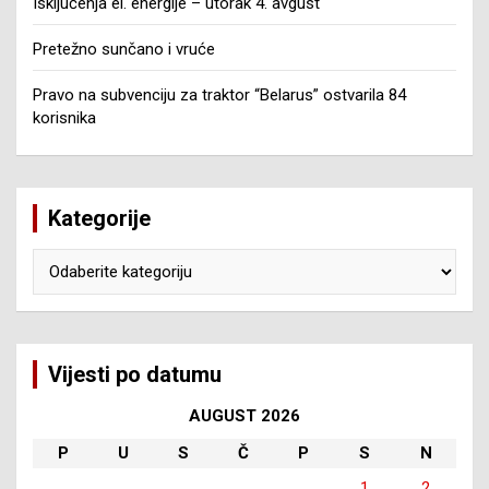
Isključenja el. energije – utorak 4. avgust
Pretežno sunčano i vruće
Pravo na subvenciju za traktor “Belarus” ostvarila 84
korisnika
Kategorije
Kategorije
Vijesti po datumu
AUGUST 2026
P
U
S
Č
P
S
N
1
2