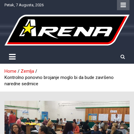
Skip
Petak, 7 Augusta, 2026
to
content
Provjereno. Tačno. Objektivno.
NTV Arena
Home
Zemlja
Kontrolno ponovno brojanje moglo bi da bude završeno
naredne sedmice