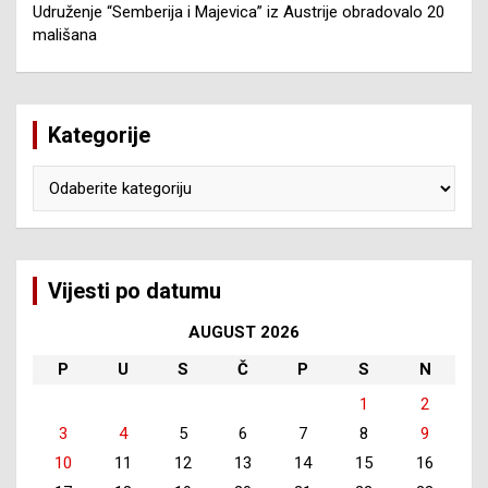
Udruženje “Semberija i Majevica” iz Austrije obradovalo 20
mališana
Kategorije
Kategorije
Vijesti po datumu
AUGUST 2026
P
U
S
Č
P
S
N
1
2
3
4
5
6
7
8
9
10
11
12
13
14
15
16