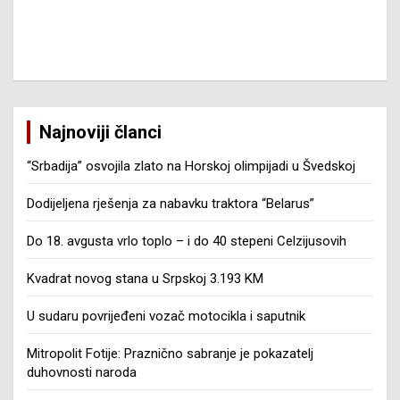
Najnoviji članci
“Srbadija” osvojila zlato na Horskoj olimpijadi u Švedskoj
Dodijeljena rješenja za nabavku traktora “Belarus”
Do 18. avgusta vrlo toplo – i do 40 stepeni Celzijusovih
Kvadrat novog stana u Srpskoj 3.193 KM
U sudaru povrijeđeni vozač motocikla i saputnik
Mitropolit Fotije: Praznično sabranje je pokazatelj
duhovnosti naroda