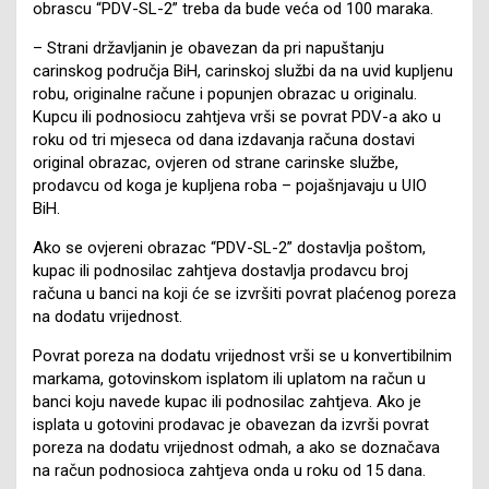
obrascu “PDV-SL-2” treba da bude veća od 100 maraka.
– Strani državljanin je obavezan da pri napuštanju
carinskog područja BiH, carinskoj službi da na uvid kupljenu
robu, originalne račune i popunjen obrazac u originalu.
Kupcu ili podnosiocu zahtjeva vrši se povrat PDV-a ako u
roku od tri mjeseca od dana izdavanja računa dostavi
original obrazac, ovjeren od strane carinske službe,
prodavcu od koga je kupljena roba – pojašnjavaju u UIO
BiH.
Ako se ovjereni obrazac “PDV-SL-2” dostavlja poštom,
kupac ili podnosilac zahtjeva dostavlja prodavcu broj
računa u banci na koji će se izvršiti povrat plaćenog poreza
na dodatu vrijednost.
Povrat poreza na dodatu vrijednost vrši se u konvertibilnim
markama, gotovinskom isplatom ili uplatom na račun u
banci koju navede kupac ili podnosilac zahtjeva. Ako je
isplata u gotovini prodavac je obavezan da izvrši povrat
poreza na dodatu vrijednost odmah, a ako se doznačava
na račun podnosioca zahtjeva onda u roku od 15 dana.