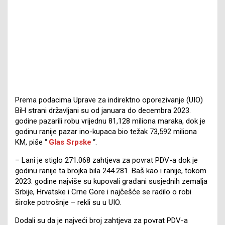
Prema podacima Uprave za indirektno oporezivanje (UIO)
BiH strani državljani su od januara do decembra 2023.
godine pazarili robu vrijednu 81,128 miliona maraka, dok je
godinu ranije pazar ino-kupaca bio težak 73,592 miliona
KM, piše “
Glas Srpske
“.
– Lani je stiglo 271.068 zahtjeva za povrat PDV-a dok je
godinu ranije ta brojka bila 244.281. Baš kao i ranije, tokom
2023. godine najviše su kupovali građani susjednih zemalja
Srbije, Hrvatske i Crne Gore i najčešće se radilo o robi
široke potrošnje – rekli su u UIO.
Dodali su da je najveći broj zahtjeva za povrat PDV-a