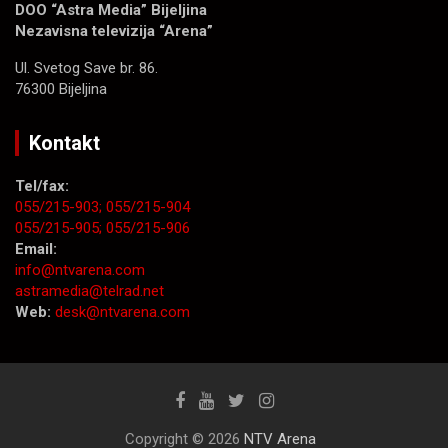
DOO “Astra Media” Bijeljina
Nezavisna televizija “Arena”
Ul. Svetog Save br. 86.
76300 Bijeljina
Kontakt
Tel/fax:
055/215-903;
055/215-904
055/215-905;
055/215-906
Email:
info@ntvarena.com
astramedia@telrad.net
Web:
desk@ntvarena.com
Copyright © 2026
NTV Arena