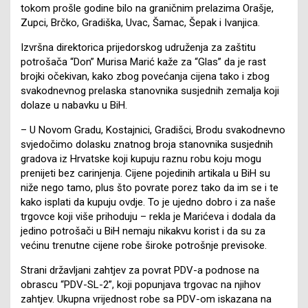
tokom prošle godine bilo na graničnim prelazima Orašje,
Zupci, Brčko, Gradiška, Uvac, Šamac, Šepak i Ivanjica.
Izvršna direktorica prijedorskog udruženja za zaštitu
potrošača “Don” Murisa Marić kaže za “Glas” da je rast
brojki očekivan, kako zbog povećanja cijena tako i zbog
svakodnevnog prelaska stanovnika susjednih zemalja koji
dolaze u nabavku u BiH.
– U Novom Gradu, Kostajnici, Gradišci, Brodu svakodnevno
svjedočimo dolasku znatnog broja stanovnika susjednih
gradova iz Hrvatske koji kupuju raznu robu koju mogu
prenijeti bez carinjenja. Cijene pojedinih artikala u BiH su
niže nego tamo, plus što povrate porez tako da im se i te
kako isplati da kupuju ovdje. To je ujedno dobro i za naše
trgovce koji više prihoduju – rekla je Marićeva i dodala da
jedino potrošači u BiH nemaju nikakvu korist i da su za
većinu trenutne cijene robe široke potrošnje previsoke.
Strani državljani zahtjev za povrat PDV-a podnose na
obrascu “PDV-SL-2”, koji popunjava trgovac na njihov
zahtjev. Ukupna vrijednost robe sa PDV-om iskazana na