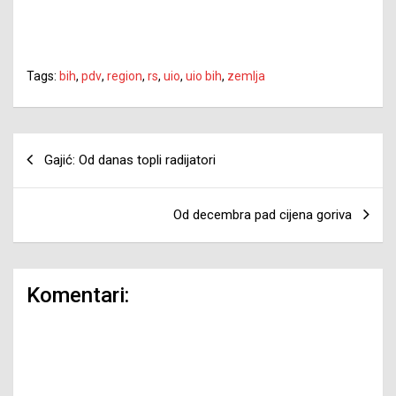
Tags:
bih
,
pdv
,
region
,
rs
,
uio
,
uio bih
,
zemlja
Navigacija
Gajić: Od danas topli radijatori
članaka
Od decembra pad cijena goriva
Komentari: