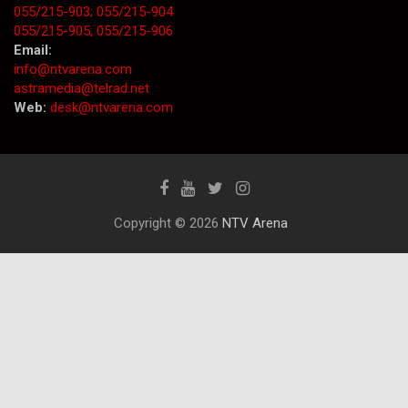
055/215-903;
055/215-904
055/215-905;
055/215-906
Email:
info@ntvarena.com
astramedia@telrad.net
Web:
desk@ntvarena.com
Copyright © 2026
NTV Arena