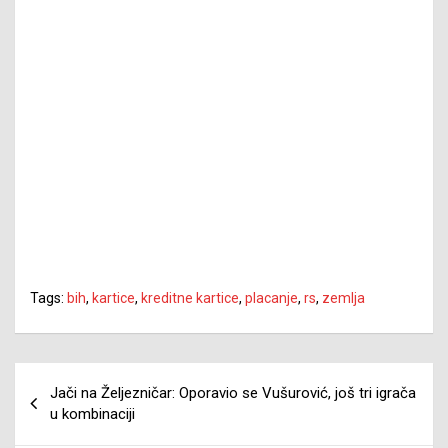
Tags:
bih
,
kartice
,
kreditne kartice
,
placanje
,
rs
,
zemlja
Navigacija
Jači na Željezničar: Oporavio se Vušurović, još tri igrača
članaka
u kombinaciji