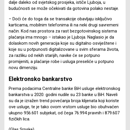
dalje daleko od svjetskog prosjeka, ističe Ljuboja, u
budućnosti se može očekivati da gotovina polako nestaje.
– Doći će do toga da se transakcije obavljaju isključivo
karticama, mobilnim telefonima ili na neki drugi savremeni
način. Kod nas prostora za rast bezgotovinskog sistema
plaćanja ima mnogo – istakao je Ljuboja. Naglasio je da
dolaskom novih generacija koje su digitalno osviještene i
koje su u potpunosti digitalizovane u svim sferama života,
za razliku od nekih starijih, navike će se potpuno
promijeniti, a plaćanje robe i usluga preseliće u potpuno
novu dimenziju.
Elektronsko bankarstvo
Prema podacima Centralne banke BiH usluge elektronskog
bankarstva u 2020. godini nudile su 23 banke u BiH. Naveli
su da je izražen trend povećanja broja klijenata koji koriste
ove usluge, te je tako ovom vrstom usluge bio obuhvaćen
ukupno 956.601 subjekat, od čega 76.994 pravnih i 879.607
fizičkih lica.
(Glas Srpske)