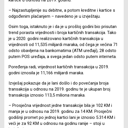
– Najzastupljenije su debitne, a potom kreditne i kartice s
odgođenim plaćanjem – navedeno je u izvještaju.
Osim toga, istaknuto je i da je u prošloj godini bio prisutan
trend porasta vrijednosti i broja kartičnih transakcija. Tako
je u 2020. godini realizovano kartičnih transakcija u
vrijednosti od 11,535 milijardi maraka, od čega je većina 71
odsto obavljena na bankomatima (ATM uređaji), 28 odsto
putem POS uređaja, a svega jedan odsto putem interneta.
Poređenja radi, vrijednost kartičnih transakcija u 2019.
godini iznosila je 11,166 milijardi maraka.
Izvješaj pokazuje da je lani došlo i do povećanja broja
transakcija u odnosu na 2019. godinu te je ukupan broj
transakcija iznosio 113,5 miliona maraka.
– Prosječna vrijednost jedne transakcije bila je 102 KM i
manja je u odnosu na 2019. godinu za 14 KM. Prosječni
godišnji promet po jednoj kartici lani je iznosio 5.314 KM i
veći je za 92 KM u odnosu na godinu ranije – stoji u