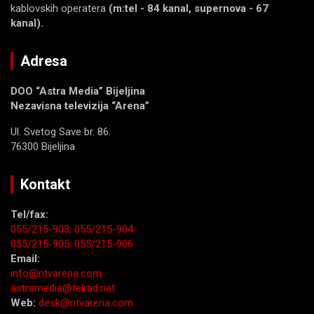
kablovskih operatera
(m:tel - 84 kanal, supernova - 67
kanal).
Adresa
DOO “Astra Media” Bijeljina
Nezavisna televizija “Arena”
Ul. Svetog Save br. 86.
76300 Bijeljina
Kontakt
Tel/fax:
055/215-903;
055/215-904
055/215-905;
055/215-906
Email:
info@ntvarena.com
astramedia@telrad.net
Web:
desk@ntvarena.com