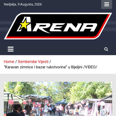
Skip
Nedjelja, 9 Augusta, 2026
to
content
Provjereno. Tačno. Objektivno.
NTV Arena
Home
Semberske Vijesti
“Karavan zimnice i bazar rukotvorina” u Bijeljini /VIDEO/