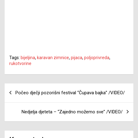
Tags:
bijeljina
,
karavan zimnice
,
pijaca
,
poljoprivreda
,
rukotvorine
Navigacija
Počeo dječji pozorišni festival “Čupava bajka” /VIDEO/
članaka
Nedjelja djeteta – “Zajedno možemo sve” /VIDEO/