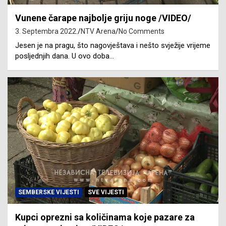
Vunene čarape najbolje griju noge /VIDEO/
3. Septembra 2022.
NTV Arena
No Comments
Jesen je na pragu, što nagovještava i nešto svježije vrijeme
posljednjih dana. U ovo doba…
SEMBERSKE VIJESTI
SVE VIJESTI
Kupci oprezni sa količinama koje pazare za