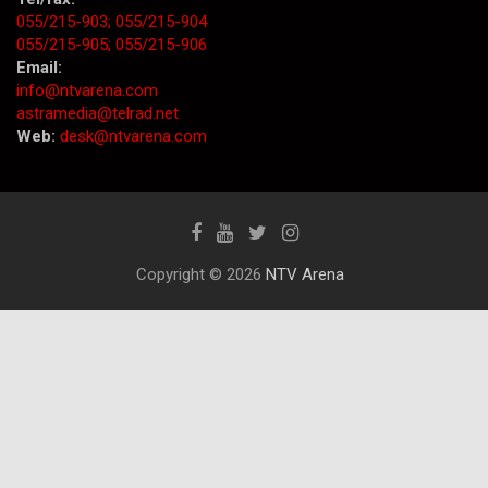
055/215-903;
055/215-904
055/215-905;
055/215-906
Email:
info@ntvarena.com
astramedia@telrad.net
Web:
desk@ntvarena.com
Copyright © 2026
NTV Arena