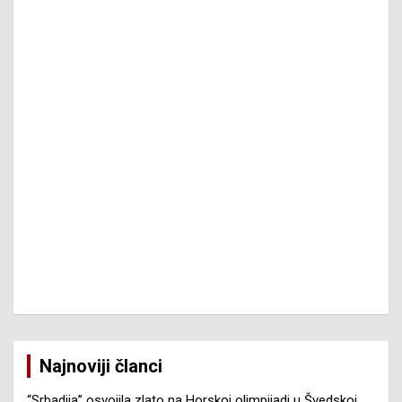
Najnoviji članci
“Srbadija” osvojila zlato na Horskoj olimpijadi u Švedskoj