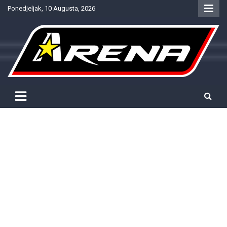
Skip
Ponedjeljak, 10 Augusta, 2026
to
content
Provjereno. Tačno. Objektivno.
NTV Arena