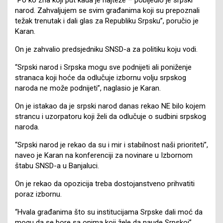
narod. Zahvaljujem se svim građanima koji su prepoznali
težak trenutak i dali glas za Republiku Srpsku”, poručio je
Karan.
On je zahvalio predsjedniku SNSD-a za politiku koju vodi.
“Srpski narod i Srpska mogu sve podnijeti ali poniženje
stranaca koji hoće da odlučuje izbornu volju srpskog
naroda ne može podnijeti”, naglasio je Karan.
On je istakao da je srpski narod danas rekao NE bilo kojem
strancu i uzorpatoru koji želi da odlučuje o sudbini srpskog
naroda.
“Srpski narod je rekao da su i mir i stabilnost naši prioriteti”,
naveo je Karan na konferenciji za novinare u Izbornom
štabu SNSD-a u Banjaluci.
On je rekao da opozicija treba dostojanstveno prihvatiti
poraz izbornu.
“Hvala građanima što su institucijama Srpske dali moć da
mogu da se bore sa onima koji žele da naude Srpskoj”,