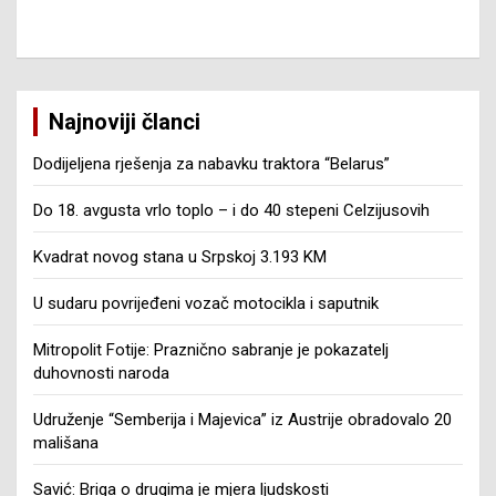
Najnoviji članci
Dodijeljena rješenja za nabavku traktora “Belarus”
Do 18. avgusta vrlo toplo – i do 40 stepeni Celzijusovih
Kvadrat novog stana u Srpskoj 3.193 KM
U sudaru povrijeđeni vozač motocikla i saputnik
Mitropolit Fotije: Praznično sabranje je pokazatelj
duhovnosti naroda
Udruženje “Semberija i Majevica” iz Austrije obradovalo 20
mališana
Savić: Briga o drugima je mjera ljudskosti