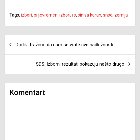
Tags:
izbori
,
prijevremeni izbori
,
rs
,
sinisa karan
,
snsd
,
zemlja
Navigacija
Dodik: Tražimo da nam se vrate sve nadležnosti
članaka
SDS: Izborni rezultati pokazuju nešto drugo
Komentari: