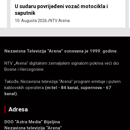
U sudaru povrijeđeni vozač motocikla i
saputnik
10. Augusta 2026.
NTV Arena
Nezavisna Televizija “Arena” osnovana je 1999. godine.
NTV „Arena“ digitalnim zemaljskim signalom pokriva veći dio
Bosne i Hercegovine.
Takođe, Nezavisna televizija “Arena” program emituje i putem
kablovskih operatera
(m:tel - 84 kanal, supernova - 67
kanal).
Adresa
DOO “Astra Media” Bijeljina
Nezavisna televizija “Arena”