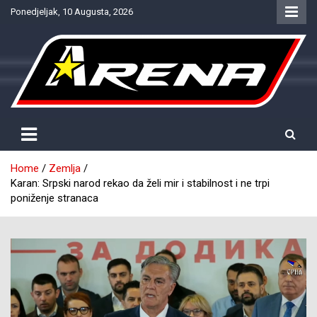
Skip
Ponedjeljak, 10 Augusta, 2026
to
content
Provjereno. Tačno. Objektivno.
NTV Arena
Home
Zemlja
Karan: Srpski narod rekao da želi mir i stabilnost i ne trpi
poniženje stranaca