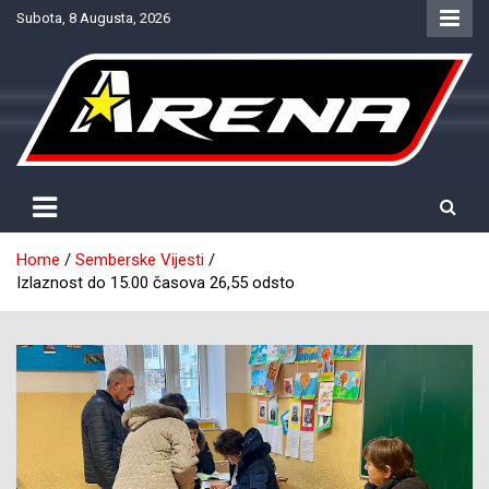
Skip
Subota, 8 Augusta, 2026
to
content
Provjereno. Tačno. Objektivno.
NTV Arena
Home
Semberske Vijesti
Izlaznost do 15.00 časova 26,55 odsto