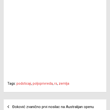
Tags:
podsticaji
,
poljoprivreda
,
rs
,
zemlja
Navigacija
Đoković zvanično prvi nosilac na Australijan openu