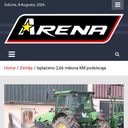
Skip
Subota, 8 Augusta, 2026
to
content
Provjereno. Tačno. Objektivno.
NTV Arena
Home
Zemlja
Isplaćeno 2,66 miliona KM podsticaja