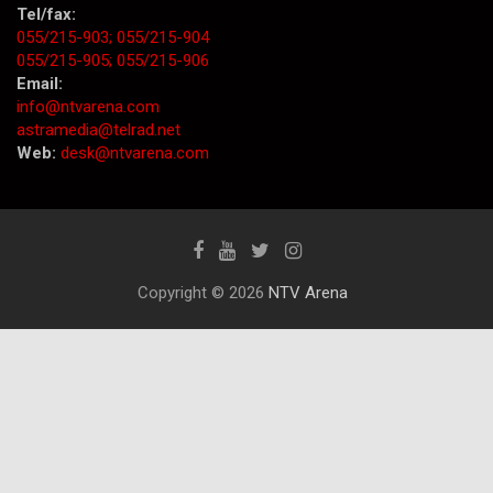
Tel/fax:
055/215-903;
055/215-904
055/215-905;
055/215-906
Email:
info@ntvarena.com
astramedia@telrad.net
Web:
desk@ntvarena.com
Copyright © 2026
NTV Arena