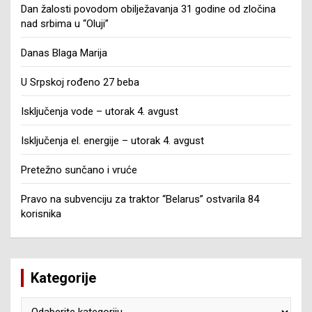
Dan žalosti povodom obilježavanja 31 godine od zločina
nad srbima u “Oluji”
Danas Blaga Marija
U Srpskoj rođeno 27 beba
Isključenja vode – utorak 4. avgust
Isključenja el. energije – utorak 4. avgust
Pretežno sunčano i vruće
Pravo na subvenciju za traktor “Belarus” ostvarila 84
korisnika
Kategorije
Kategorije