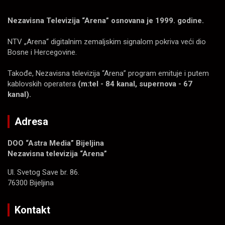
Nezavisna Televizija “Arena” osnovana je 1999. godine.
NTV „Arena“ digitalnim zemaljskim signalom pokriva veći dio
Bosne i Hercegovine.
Takođe, Nezavisna televizija “Arena” program emituje i putem
kablovskih operatera
(m:tel - 84 kanal, supernova - 67
kanal).
Adresa
DOO “Astra Media” Bijeljina
Nezavisna televizija “Arena”
Ul. Svetog Save br. 86.
76300 Bijeljina
Kontakt