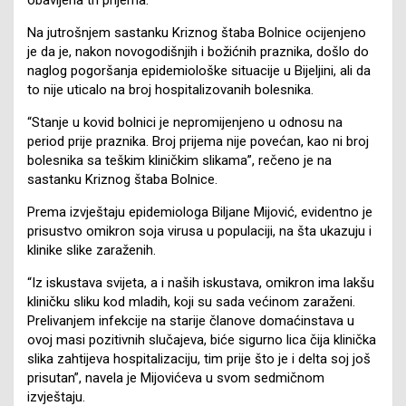
Na jutrošnjem sastanku Kriznog štaba Bolnice ocijenjeno
je da je, nakon novogodišnjih i božićnih praznika, došlo do
naglog pogoršanja epidemiološke situacije u Bijeljini, ali da
to nije uticalo na broj hospitalizovanih bolesnika.
“Stanje u kovid bolnici je nepromijenjeno u odnosu na
period prije praznika. Broj prijema nije povećan, kao ni broj
bolesnika sa teškim kliničkim slikama”, rečeno je na
sastanku Kriznog štaba Bolnice.
Prema izvještaju epidemiologa Biljane Mijović, evidentno je
prisustvo omikron soja virusa u populaciji, na šta ukazuju i
klinike slike zaraženih.
“Iz iskustava svijeta, a i naših iskustava, omikron ima lakšu
kliničku sliku kod mladih, koji su sada većinom zaraženi.
Prelivanjem infekcije na starije članove domaćinstava u
ovoj masi pozitivnih slučajeva, biće sigurno lica čija klinička
slika zahtijeva hospitalizaciju, tim prije što je i delta soj još
prisutan”, navela je Mijovićeva u svom sedmičnom
izvještaju.