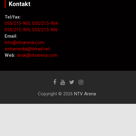
Kontakt
Tel/fax:
055/215-903;
055/215-904
055/215-905;
055/215-906
Email:
info@ntvarena.com
astramedia@telrad.net
Web:
desk@ntvarena.com
Copyright © 2026
NTV Arena