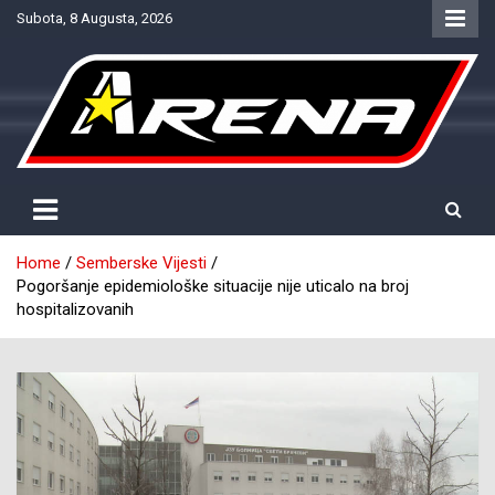
Skip
Subota, 8 Augusta, 2026
to
content
Provjereno. Tačno. Objektivno.
NTV Arena
Home
Semberske Vijesti
Pogoršanje epidemiološke situacije nije uticalo na broj
hospitalizovanih