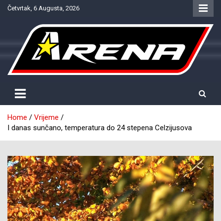
Skip
Četvrtak, 6 Augusta, 2026
to
content
Provjereno. Tačno. Objektivno.
NTV Arena
Home
Vrijeme
I danas sunčano, temperatura do 24 stepena Celzijusova