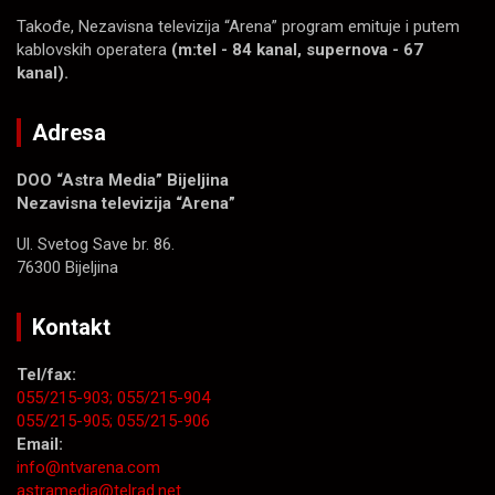
Takođe, Nezavisna televizija “Arena” program emituje i putem
kablovskih operatera
(m:tel - 84 kanal, supernova - 67
kanal).
Adresa
DOO “Astra Media” Bijeljina
Nezavisna televizija “Arena”
Ul. Svetog Save br. 86.
76300 Bijeljina
Kontakt
Tel/fax:
055/215-903;
055/215-904
055/215-905;
055/215-906
Email:
info@ntvarena.com
astramedia@telrad.net