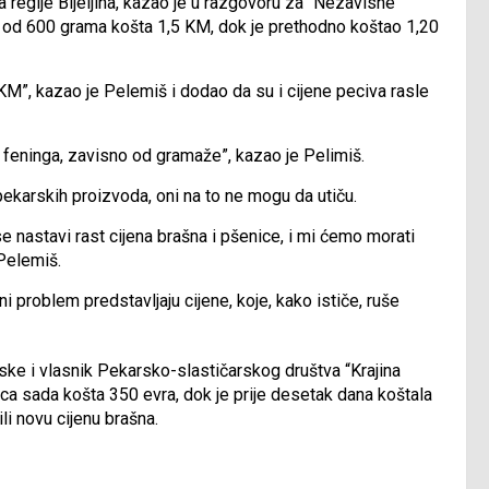
regije Bijeljina, kazao je u razgovoru za “Nezavisne
b od 600 grama košta 1,5 KM, dok je prethodno koštao 1,20
KM”, kazao je Pelemiš i dodao da su i cijene peciva rasle
0 feninga, zavisno od gramaže”, kazao je Pelimiš.
i pekarskih proizvoda, oni na to ne mogu da utiču.
se nastavi rast cijena brašna i pšenice, i mi ćemo morati
Pelemiš.
i problem predstavljaju cijene, koje, kako ističe, ruše
ske i vlasnik Pekarsko-slastičarskog društva “Krajina
ca sada košta 350 evra, dok je prije desetak dana koštala
li novu cijenu brašna.