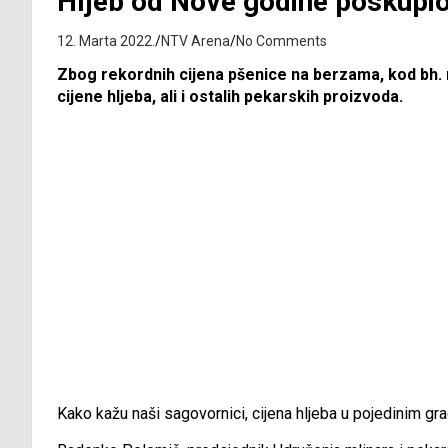
Hljeb od Nove godine poskupi
12. Marta 2022.
NTV Arena
No Comments
Zbog rekordnih cijena pšenice na berzama, kod bh. m
cijene hljeba, ali i ostalih pekarskih proizvoda.
Kako kažu naši sagovornici, cijena hljeba u pojedinim gr