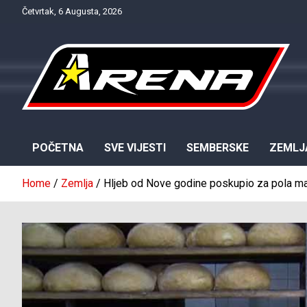
Skip
Četvrtak, 6 Augusta, 2026
to
content
Provjereno. Tačno. Objektivno.
NTV Arena
POČETNA
SVE VIJESTI
SEMBERSKE
ZEMLJ
Home
Zemlja
Hljeb od Nove godine poskupio za pola m