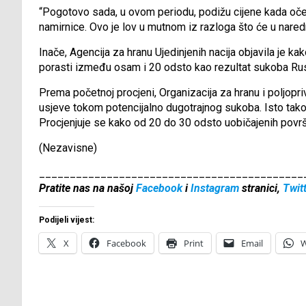
“Pogotovo sada, u ovom periodu, podižu cijene kada oč
namirnice. Ovo je lov u mutnom iz razloga što će u naredn
Inače, Agencija za hranu Ujedinjenih nacija objavila je k
porasti između osam i 20 odsto kao rezultat sukoba Rusi
Prema početnoj procjeni, Organizacija za hranu i poljopri
usjeve tokom potencijalno dugotrajnog sukoba. Isto tako
Procjenjuje se kako od 20 do 30 odsto uobičajenih površin
(Nezavisne)
___________________________________________
Pratite nas na našoj
Facebook
i
Instagram
stranici,
Twit
Podijeli vijest:
X
Facebook
Print
Email
W