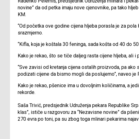
Radenko Pelemiš, predsjednik Udruženja mlinara i pekara 
novine” da od petka imaju nove cjenovnike, pa tako hlje
KM.
“Od početka ove godine cijena hljeba porasla je za pola 
srazmjerno.
“Kifla, koja je koštala 30 feninga, sada košta od 40 do 5
Kako je rekao, što se tiče daljeg rasta cijene hljeba, ali 
“Sve zavisi od kretanja cijena ostalih proizvoda, pa ako 
podizati cijene da bismo mogli da poslujemo”, naveo je 
Kako je rekao, pšenice ima u dovoljnim količinama, a jedin
rekorde.
Saša Trivić, predsjednik Udruženja pekara Republike Srp
klas”, ističe u razgovoru za “Nezavisne novine” da pšeni
270 evra po toni, pa su zbog toga mlinari pekarima najavi