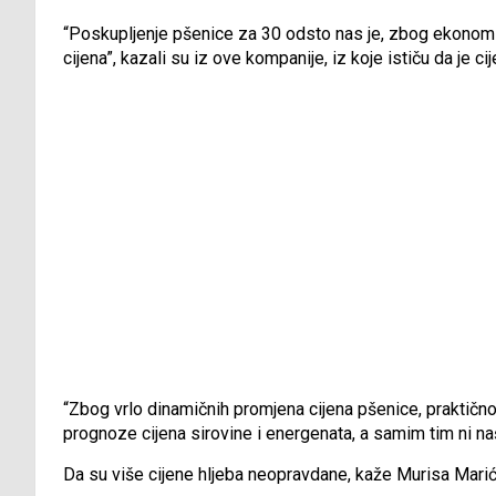
“Poskupljenje pšenice za 30 odsto nas je, zbog ekonomi
cijena”, kazali su iz ove kompanije, iz koje ističu da je c
“Zbog vrlo dinamičnih promjena cijena pšenice, praktič
prognoze cijena sirovine i energenata, a samim tim ni naši
Da su više cijene hljeba neopravdane, kaže Murisa Marić,