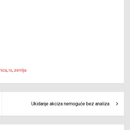
nica
,
rs
,
zemlja
Ukidanje akciza nemoguće bez analiza