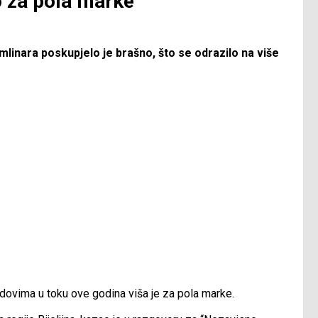
o za pola marke
linara poskupjelo je brašno, što se odrazilo na više
adovima u toku ove godina viša je za pola marke.