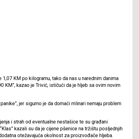
je 1,07 KM po kilogramu, tako da nas u narednim danima
90 KM”, kazao je Trivić, ističući da je hljeb sa ovim novim
 panike”, jer sigurno je da domaći mlinari nemaju problem
ljenja i strah od eventualne nestašice te su građani
Klas” kazali su da je cijene pšenice na tržištu posljednjih
 dodatna otežavajuća okolnost za proizvođače hljeba.