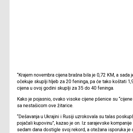
“Krajem novembra cijena brašna bila je 0,72 KM, a sada 
očekuje skuplji hljeb za 20 feninga, pa će tako koštati 1,
cijena u ovoj godini skuplji za 35 do 40 feninga.
Kako je pojasnio, ovako visoke cijene pšenice su “cijene
sa nestašicom ove žitarice.
“Dešavanja u Ukrajini i Rusiji uzrokovala su talas poskup
pojačali kupovinu”, kazao je on. Iz sarajevske kompanije “
sedam dana dostigle svoj rekord, a otežana isporuka je