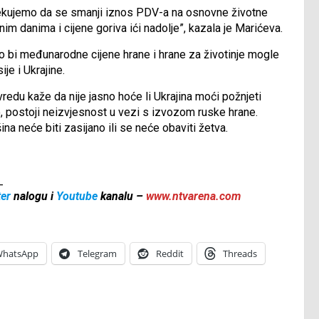
ekujemo da se smanji iznos PDV-a na osnovne životne
im danima i cijene goriva ići nadolje”, kazala je Marićeva.
ako bi međunarodne cijene hrane i hrane za životinje mogle
je i Ukrajine.
vredu kaže da nije jasno hoće li Ukrajina moći požnjeti
, postoji neizvjesnost u vezi s izvozom ruske hrane.
a neće biti zasijano ili se neće obaviti žetva.
_
ter
nalogu i
Youtube
kanalu –
www.ntvarena.com
hatsApp
Telegram
Reddit
Threads