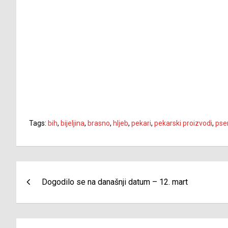
Tags:
bih
,
bijeljina
,
brasno
,
hljeb
,
pekari
,
pekarski proizvodi
,
pse
Navigacija
Dogodilo se na današnji datum – 12. mart
članaka