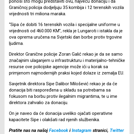
ponosi što mogu predstaviti ovu, najveću donaciju i da
Graničnoj policija dodjeljuju 35 kombija i 12 terenskih vozila
vrijednosti tri miliona maraka.
“Sipa će dobiti 16 terenskih vozila i specijalne uniforme u
vrijednosti od 460.000 KM”, rekla je Lungaroti i istakla da je
ova oprema uručena na Svjetski dan borbe protiv trgovine
ljudima.
Direktor Granične policije Zoran Galić rekao je da se samo
značajnim ulaganjem u infrastrukturu i materijalno-tehničke
resurse ove policijske agencije može ići u korak sa
primjenom najmodernijih praksi kojed dolaze iz zemalja EU.
Savjetnik direktora Sipe Dalibor Milošević rekao je da će
donacija biti raspoređena u skladu sa potrebama sa
fokusom na borbu protiv ilegalnim migrantima, te u ime
direktora zahvalio za donaciju.
On je naveo da će donacija uveliko ojačati operativne
kapacitete Sipe i olakšati rad njenih službenika.
Pratite nas na našoj
Facebook
i
Instagram
stranici,
Twitter