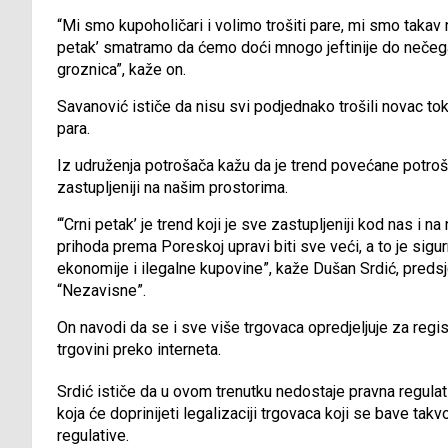
“Mi smo kupoholičari i volimo trošiti pare, mi smo takav n
petak’ smatramo da ćemo doći mnogo jeftinije do nečega 
groznica”, kaže on.
Savanović ističe da nisu svi podjednako trošili novac toko
para.
Iz udruženja potrošača kažu da je trend povećane potrošn
zastupljeniji na našim prostorima.
“‘Crni petak’ je trend koji je sve zastupljeniji kod nas i
prihoda prema Poreskoj upravi biti sve veći, a to je sigu
ekonomije i ilegalne kupovine”, kaže Dušan Srdić, predsj
“Nezavisne”.
On navodi da se i sve više trgovaca opredjeljuje za regis
trgovini preko interneta.
Srdić ističe da u ovom trenutku nedostaje pravna regulativ
koja će doprinijeti legalizaciji trgovaca koji se bave tak
regulative.