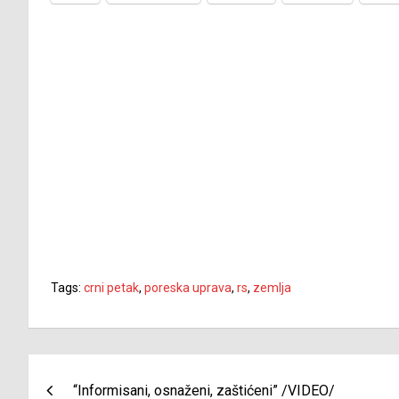
Tags:
crni petak
,
poreska uprava
,
rs
,
zemlja
Navigacija
“Informisani, osnaženi, zaštićeni” /VIDEO/