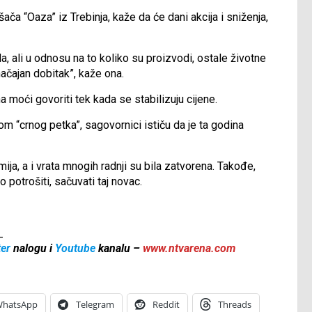
šača “Oaza” iz Trebinja, kaže da će dani akcija i sniženja,
, ali u odnosu na to koliko su proizvodi, ostale životne
načajan dobitak”, kaže ona.
a moći govoriti tek kada se stabilizuju cijene.
om “crnog petka”, sagovornici ističu da je ta godina
ija, a i vrata mnogih radnji su bila zatvorena. Takođe,
 potrošiti, sačuvati taj novac.
_
ter
nalogu i
Youtube
kanalu –
www.ntvarena.com
hatsApp
Telegram
Reddit
Threads