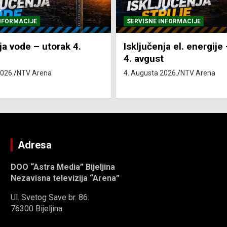
 INFORMACIJE
SVE VIJESTI
VRIJEME
nja el. energije – utorak
Pretežno sunčano i vr
t
4. Augusta 2026.
NTV Arena
 2026.
NTV Arena
Adresa
DOO “Astra Media” Bijeljina
Nezavisna televizija “Arena”
Ul. Svetog Save br. 86.
76300 Bijeljina