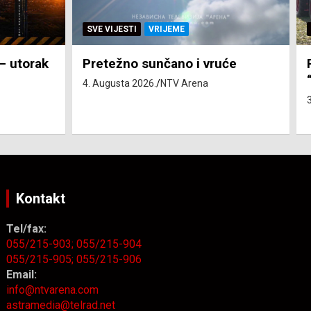
SVE VIJESTI
ZEMLJA
uće
Pravo na subvenciju za traktor
“Belarus” ostvarila 84 korisnika
3. Augusta 2026.
NTV Arena
Kontakt
Tel/fax:
055/215-903;
055/215-904
055/215-905;
055/215-906
Email:
info@ntvarena.com
astramedia@telrad.net