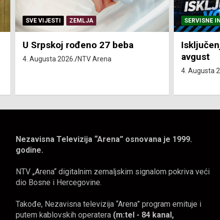
SERVISNE INFORMACIJE
SERVISNE
Isključenja vode – utorak 4.
Isključe
avgust
4. avgus
4. Augusta 2026.
NTV Arena
4. Augusta
Nezavisna Televizija “Arena” osnovana je 1999.
godine.
NTV „Arena“ digitalnim zemaljskim signalom pokriva veći
dio Bosne i Hercegovine.
Takođe, Nezavisna televizija “Arena” program emituje i
putem kablovskih operatera
(m:tel - 84 kanal,