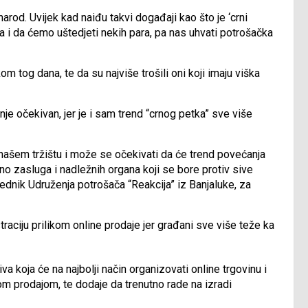
arod. Uvijek kad naiđu takvi događaji kao što je ‘crni
i da ćemo uštedjeti nekih para, pa nas uhvati potrošačka
m tog dana, te da su najviše trošili oni koji imaju viška
je očekivan, jer je i sam trend “crnog petka” sve više
 na našem tržištu i može se očekivati da će trend povećanja
rno zasluga i nadležnih organa koji se bore protiv sive
ednik Udruženja potrošača “Reakcija” iz Banjaluke, za
traciju prilikom online prodaje jer građani sve više teže ka
a koja će na najbolji način organizovati online trgovinu i
vom prodajom, te dodaje da trenutno rade na izradi