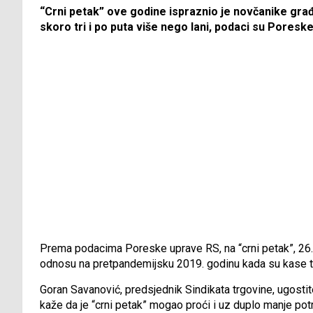
“Crni petak” ove godine ispraznio je novčanike gr
skoro tri i po puta više nego lani, podaci su Pores
Prema podacima Poreske uprave RS, na “crni petak”, 26.
odnosu na pretpandemijsku 2019. godinu kada su kase tr
Goran Savanović, predsjednik Sindikata trgovine, ugostite
kaže da je “crni petak” mogao proći i uz duplo manje po