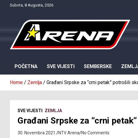
Skip
Subota, 8 Augusta, 2026
to
content
Provjereno. Tačno. Objektivno.
NTV Arena
POČETNA
SVE VIJESTI
SEMBERSKE
ZEMLJ
Home
Zemlja
Građani Srpske za “crni petak” potrošili s
SVE VIJESTI
ZEMLJA
Građani Srpske za “crni petak”
30. Novembra 2021.
NTV Arena
No Comments