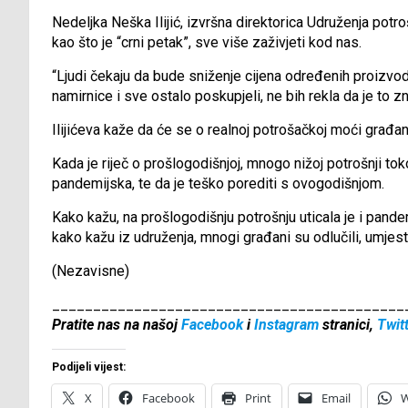
Nedeljka Neška Ilijić, izvršna direktorica Udruženja potro
kao što je “crni petak”, sve više zaživjeti kod nas.
“Ljudi čekaju da bude sniženje cijena određenih proizvoda
namirnice i sve ostalo poskupjeli, ne bih rekla da je to z
Ilijićeva kaže da će se o realnoj potrošačkoj moći građan
Kada je riječ o prošlogodišnjoj, mnogo nižoj potrošnji tok
pandemijska, te da je teško porediti s ovogodišnjom.
Kako kažu, na prošlogodišnju potrošnju uticala je i pandem
kako kažu iz udruženja, mnogi građani su odlučili, umjesto
(Nezavisne)
___________________________________________
Pratite nas na našoj
Facebook
i
Instagram
stranici,
Twit
Podijeli vijest:
X
Facebook
Print
Email
W