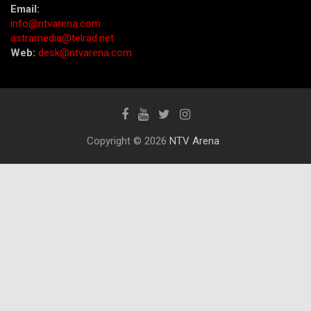
Email:
info@ntvarena.com
astramedia@telrad.net
Web:
desk@ntvarena.com
Copyright © 2026
NTV Arena