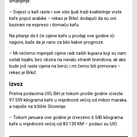
smanjenje.
– Svijest o kafi raste i sve više ljudi traži kvalitetnije vrste
kafe poput arabike – rekao je Brkić dodajući da su oni
bazirani na espreso i domaću kafu.
Na pitanje da li će cijene kafe u prodaji ove godine ići
nagore, kaže da je rano za bilo kakve prognoze.
– Mi nećemo mijenjati cijene radi naših kupaca koji su nam
ostali lojalni, bez obzira na navalu stranih brendova, ali ako
bude još rasla cijena na berzi, i mi ćemo biti primorani –
rekao je Brkić.
Izvoz
Prema podacima UIO, BiH je tokom prošle godine izvezla
97.559 kilograma kafe u vrijednosti većoj od milion maraka,
a najviše na tržište Slovenije.
– Tokom januara ove godine je izvezeno 6.540 kilograma
kafe u vrijednosti većoj od 83.130 KM – podaci su UIO.