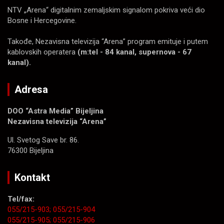
NTV „Arena“ digitalnim zemaljskim signalom pokriva veći dio
Bosne i Hercegovine.
Takođe, Nezavisna televizija “Arena” program emituje i putem
kablovskih operatera
(m:tel - 84 kanal, supernova - 67
kanal).
Adresa
DOO “Astra Media” Bijeljina
Nezavisna televizija “Arena”
Ul. Svetog Save br. 86.
76300 Bijeljina
Kontakt
Tel/fax:
055/215-903;
055/215-904
055/215-905;
055/215-906