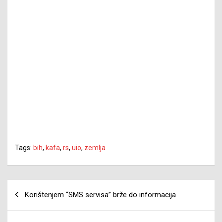
Tags:
bih
,
kafa
,
rs
,
uio
,
zemlja
Navigacija
Korištenjem “SMS servisa” brže do informacija
članaka