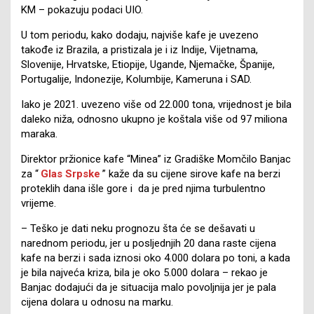
KM – pokazuju podaci UIO.
U tom periodu, kako dodaju, najviše kafe je uvezeno
takođe iz Brazila, a pristizala je i iz Indije, Vijetnama,
Slovenije, Hrvatske, Etiopije, Ugande, Njemačke, Španije,
Portugalije, Indonezije, Kolumbije, Kameruna i SAD.
Iako je 2021. uvezeno više od 22.000 tona, vrijednost je bila
daleko niža, odnosno ukupno je koštala više od 97 miliona
maraka.
Direktor pržionice kafe “Minea” iz Gradiške Momčilo Banjac
za “
Glas Srpske
” kaže da su cijene sirove kafe na berzi
proteklih dana išle gore i da je pred njima turbulentno
vrijeme.
– Teško je dati neku prognozu šta će se dešavati u
narednom periodu, jer u posljednjih 20 dana raste cijena
kafe na berzi i sada iznosi oko 4.000 dolara po toni, a kada
je bila najveća kriza, bila je oko 5.000 dolara – rekao je
Banjac dodajući da je situacija malo povoljnija jer je pala
cijena dolara u odnosu na marku.