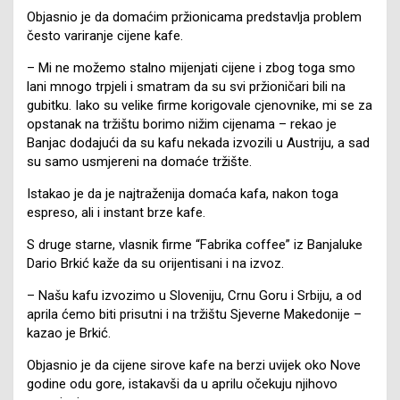
Objasnio je da domaćim pržionicama predstavlja problem
često variranje cijene kafe.
– Mi ne možemo stalno mijenjati cijene i zbog toga smo
lani mnogo trpjeli i smatram da su svi pržioničari bili na
gubitku. Iako su velike firme korigovale cjenovnike, mi se za
opstanak na tržištu borimo nižim cijenama – rekao je
Banjac dodajući da su kafu nekada izvozili u Austriju, a sad
su samo usmjereni na domaće tržište.
Istakao je da je najtraženija domaća kafa, nakon toga
espreso, ali i instant brze kafe.
S druge starne, vlasnik firme “Fabrika coffee” iz Banjaluke
Dario Brkić kaže da su orijentisani i na izvoz.
– Našu kafu izvozimo u Sloveniju, Crnu Goru i Srbiju, a od
aprila ćemo biti prisutni i na tržištu Sjeverne Makedonije –
kazao je Brkić.
Objasnio je da cijene sirove kafe na berzi uvijek oko Nove
godine odu gore, istakavši da u aprilu očekuju njihovo