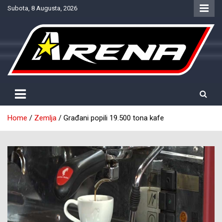
Skip
Subota, 8 Augusta, 2026
to
content
Provjereno. Tačno. Objektivno.
NTV Arena
Home
Zemlja
Građani popili 19.500 tona kafe