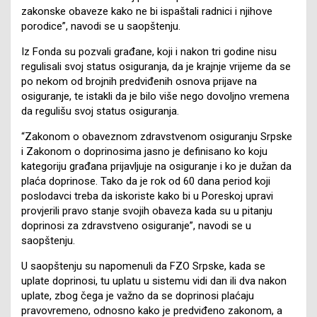
zakonske obaveze kako ne bi ispaštali radnici i njihove
porodice”, navodi se u saopštenju.
Iz Fonda su pozvali građane, koji i nakon tri godine nisu
regulisali svoj status osiguranja, da je krajnje vrijeme da se
po nekom od brojnih predviđenih osnova prijave na
osiguranje, te istakli da je bilo više nego dovoljno vremena
da regulišu svoj status osiguranja.
“Zakonom o obaveznom zdravstvenom osiguranju Srpske
i Zakonom o doprinosima jasno je definisano ko koju
kategoriju građana prijavljuje na osiguranje i ko je dužan da
plaća doprinose. Tako da je rok od 60 dana period koji
poslodavci treba da iskoriste kako bi u Poreskoj upravi
provjerili pravo stanje svojih obaveza kada su u pitanju
doprinosi za zdravstveno osiguranje”, navodi se u
saopštenju.
U saopštenju su napomenuli da FZO Srpske, kada se
uplate doprinosi, tu uplatu u sistemu vidi dan ili dva nakon
uplate, zbog čega je važno da se doprinosi plaćaju
pravovremeno, odnosno kako je predviđeno zakonom, a