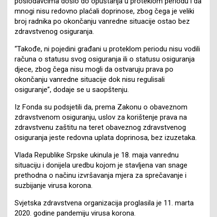
poslodavcima došlo do opuštanja u proteklom periodu i da
mnogi nisu redovno plaćali doprinose, zbog čega je veliki
broj radnika po okončanju vanredne situacije ostao bez
zdravstvenog osiguranja.
“Takođe, ni pojedini građani u proteklom periodu nisu vodili
računa o statusu svog osiguranja ili o statusu osiguranja
djece, zbog čega nisu mogli da ostvaruju prava po
okončanju vanredne situacije dok nisu regulisali
osiguranje”, dodaje se u saopštenju.
Iz Fonda su podsjetili da, prema Zakonu o obaveznom
zdravstvenom osiguranju, uslov za korištenje prava na
zdravstvenu zaštitu na teret obaveznog zdravstvenog
osiguranja jeste redovna uplata doprinosa, bez izuzetaka.
Vlada Republike Srpske ukinula je 18. maja vanrednu
situaciju i donijela uredbu kojom je stavljena van snage
prethodna o načinu izvršavanja mjera za sprečavanje i
suzbijanje virusa korona.
Svjetska zdravstvena organizacija proglasila je 11. marta
2020. godine pandemiju virusa korona.