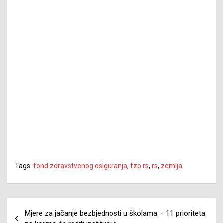
Tags:
fond zdravstvenog osiguranja
,
fzo rs
,
rs
,
zemlja
Navigacija
Mjere za jačanje bezbjednosti u školama – 11 prioriteta
članaka