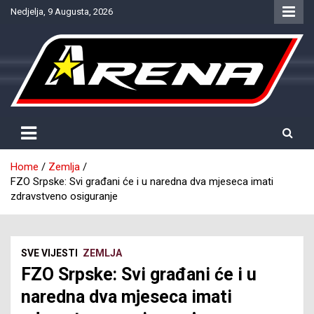
Skip
Nedjelja, 9 Augusta, 2026
to
content
Provjereno. Tačno. Objektivno.
NTV Arena
Home
Zemlja
FZO Srpske: Svi građani će i u naredna dva mjeseca imati
zdravstveno osiguranje
SVE VIJESTI
ZEMLJA
FZO Srpske: Svi građani će i u
naredna dva mjeseca imati