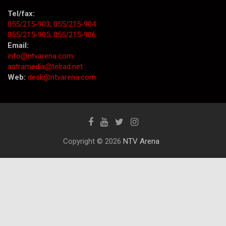
Tel/fax:
055/215-903;
055/215-904
055/215-905;
055/215-906
Email:
info@ntvarena.com
astramedia@telrad.net
Web:
desk@ntvarena.com
Copyright © 2026
NTV Arena