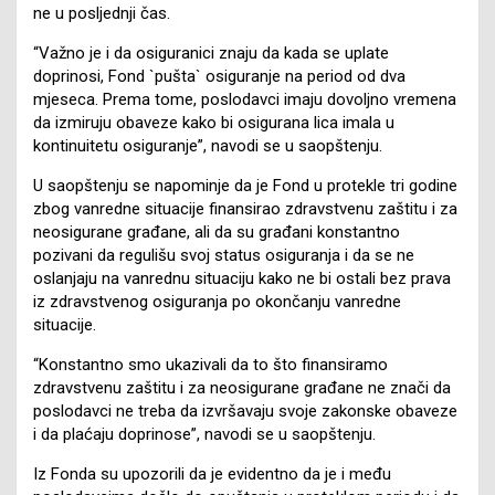
ne u posljednji čas.
“Važno je i da osiguranici znaju da kada se uplate
doprinosi, Fond `pušta` osiguranje na period od dva
mjeseca. Prema tome, poslodavci imaju dovoljno vremena
da izmiruju obaveze kako bi osigurana lica imala u
kontinuitetu osiguranje”, navodi se u saopštenju.
U saopštenju se napominje da je Fond u protekle tri godine
zbog vanredne situacije finansirao zdravstvenu zaštitu i za
neosigurane građane, ali da su građani konstantno
pozivani da regulišu svoj status osiguranja i da se ne
oslanjaju na vanrednu situaciju kako ne bi ostali bez prava
iz zdravstvenog osiguranja po okončanju vanredne
situacije.
“Konstantno smo ukazivali da to što finansiramo
zdravstvenu zaštitu i za neosigurane građane ne znači da
poslodavci ne treba da izvršavaju svoje zakonske obaveze
i da plaćaju doprinose”, navodi se u saopštenju.
Iz Fonda su upozorili da je evidentno da je i među