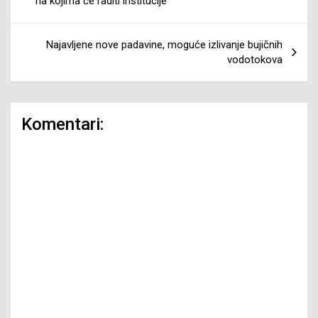
na kojima će raditi institucije
Najavljene nove padavine, moguće izlivanje bujičnih
vodotokova
Komentari: