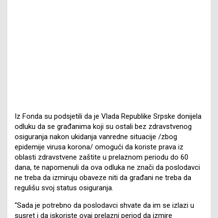
Iz Fonda su podsjetili da je Vlada Republike Srpske donijela
odluku da se građanima koji su ostali bez zdravstvenog
osiguranja nakon ukidanja vanredne situacije /zbog
epidemije virusa korona/ omogući da koriste prava iz
oblasti zdravstvene zaštite u prelaznom periodu do 60
dana, te napomenuli da ova odluka ne znači da poslodavci
ne treba da izmiruju obaveze niti da građani ne treba da
regulišu svoj status osiguranja.
“Sada je potrebno da poslodavci shvate da im se izlazi u
susret i da iskoriste ovaj prelazni period da izmire