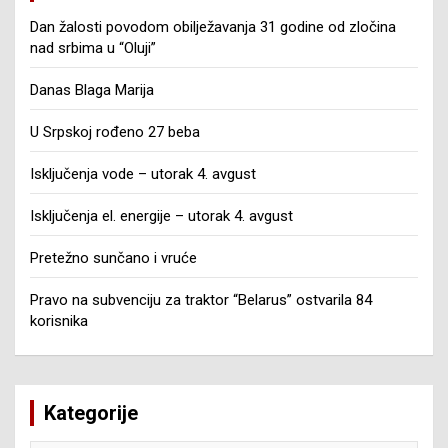
Dan žalosti povodom obilježavanja 31 godine od zločina
nad srbima u “Oluji”
Danas Blaga Marija
U Srpskoj rođeno 27 beba
Isključenja vode – utorak 4. avgust
Isključenja el. energije – utorak 4. avgust
Pretežno sunčano i vruće
Pravo na subvenciju za traktor “Belarus” ostvarila 84
korisnika
Kategorije