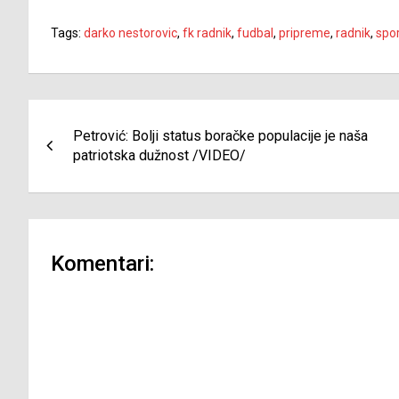
Tags:
darko nestorovic
,
fk radnik
,
fudbal
,
pripreme
,
radnik
,
spo
Navigacija
Petrović: Bolji status boračke populacije je naša
članaka
patriotska dužnost /VIDEO/
Komentari: