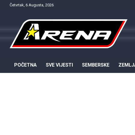
Skip
Četvrtak, 6 Augusta, 2026
to
content
Provjereno. Tačno. Objektivno.
NTV Arena
POČETNA
SVE VIJESTI
SEMBERSKE
ZEMLJ