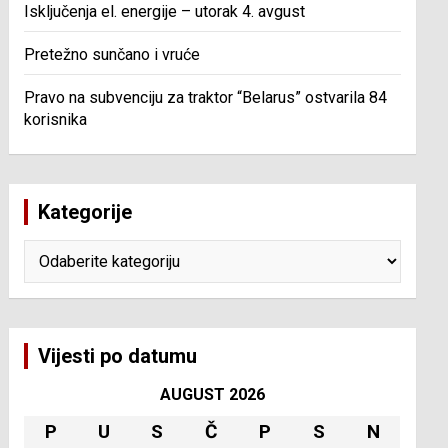
Isključenja el. energije – utorak 4. avgust
Pretežno sunčano i vruće
Pravo na subvenciju za traktor “Belarus” ostvarila 84
korisnika
Kategorije
Kategorije
Vijesti po datumu
AUGUST 2026
P
U
S
Č
P
S
N