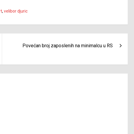
rt
,
velibor djuric
Povećan broj zaposlenih na minimalcu u RS