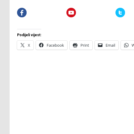
Podijeli vijest:
X
Facebook
Print
Email
W