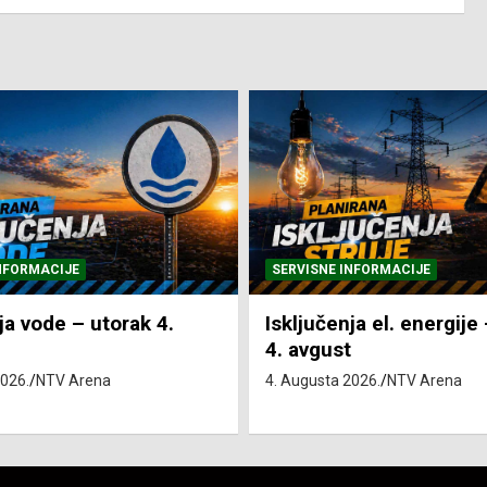
NFORMACIJE
SVE VIJESTI
VRIJEME
ja el. energije – utorak
Pretežno sunčano i vru
4. Augusta 2026.
NTV Arena
2026.
NTV Arena