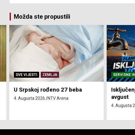
Možda ste propustili
SERVISNE INFORMACIJE
SERVISNE I
Isključenja vode – utorak 4.
Isključen
avgust
4. avgust
4. Augusta 2026.
NTV Arena
4. Augusta 