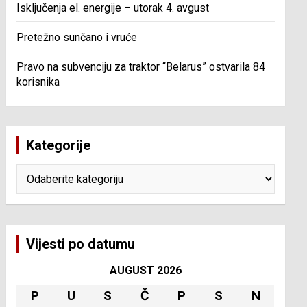
Isključenja el. energije – utorak 4. avgust
Pretežno sunčano i vruće
Pravo na subvenciju za traktor “Belarus” ostvarila 84
korisnika
Kategorije
Kategorije
Vijesti po datumu
AUGUST 2026
P
U
S
Č
P
S
N