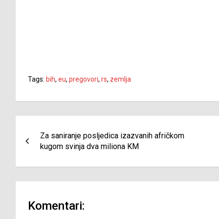
Tags:
bih
,
eu
,
pregovori
,
rs
,
zemlja
Navigacija
Za saniranje posljedica izazvanih afričkom
članaka
kugom svinja dva miliona KM
Komentari: