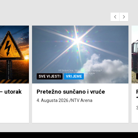
SVE VIJESTI
ZEMLJA
će
Pravo na subvenciju za traktor
“Belarus” ostvarila 84 korisnika
3. Augusta 2026.
NTV Arena