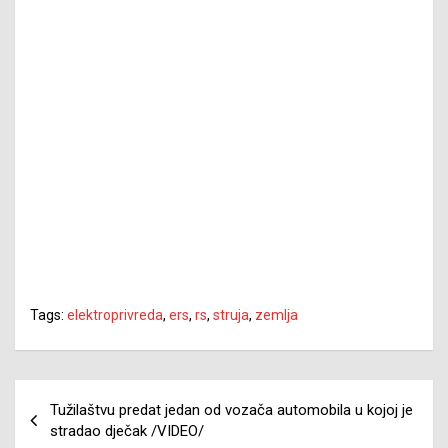
Tags:
elektroprivreda
,
ers
,
rs
,
struja
,
zemlja
Navigacija
Tužilaštvu predat jedan od vozača automobila u kojoj je
članaka
stradao dječak /VIDEO/