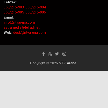
Tel/fax:
055/215-903;
055/215-904
055/215-905;
055/215-906
Email:
info@ntvarena.com
astramedia@telrad.net
Web:
desk@ntvarena.com
Copyright © 2026
NTV Arena