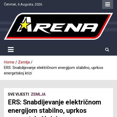
Skip
Četvrtak, 6 Augusta, 2026
to
content
Provjereno. Tačno. Objektivno.
NTV Arena
Home
Zemlja
ERS: Snabdijevanje električnom energijom stabilno, uprkos
energetskoj krizi
SVE VIJESTI
ZEMLJA
ERS: Snabdijevanje električnom
energijom stabilno, uprkos