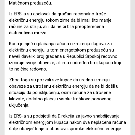
Matičnom preduzeću.
Iz ERS-a su apelovali da građani racionalno troše
električnu energiju tokom zime da bi imali što manje
račune za struju, ali i da ne bi bila preopterećena
distributivna mreža.
Kada je riječ o plaćanju računa i izmirenju dugova za
električnu energiju, u tom energetskom preduzeću su
naveli daveliki broj građana u Republici Srpskoj redovno
izmiruje svoje obaveze, ali ima i određen broj kupaca koji
to ne čine redovno.
Zbog toga su pozvali sve kupce da uredno izmiruju
obaveze za utrošenu električnu energiju da ne bi došli u
situaciju da po isključenju, osim računa za utrošene
kilovate, dodatno plaćaju visoke troškove ponovnog
uključenja.
Iz ERS-a su podsjetili da Direkcija za javno snabdijevanje
električnom energijom kupaca nakon dva neplaćena računa
šalje obavještenje o obustavi isporuke električne energije.