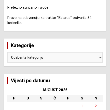
Pretežno sunčano i vruće
Pravo na subvenciju za traktor “Belarus” ostvarila 84
korisnika
Kategorije
Kategorije
Vijesti po datumu
AUGUST 2026
P
U
S
Č
P
S
N
1
2