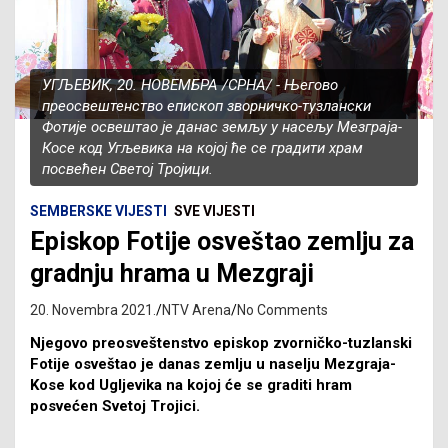
УГЉЕВИК, 20. НОВЕМБРА /СРНА/ - Његово
преосвештенство епископ зворничко-тузлански
Фотије освештао је данас земљу у насељу Мезграја-
Косе код Угљевика на којој ће се градити храм
посвећен Светој Тројици.
SEMBERSKE VIJESTI
SVE VIJESTI
Episkop Fotije osveštao zemlju za
gradnju hrama u Mezgraji
20. Novembra 2021.
NTV Arena
No Comments
Njegovo preosveštenstvo episkop zvorničko-tuzlanski
Fotije osveštao je danas zemlju u naselju Mezgraja-
Kose kod Ugljevika na kojoj će se graditi hram
posvećen Svetoj Trojici.