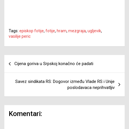
Tags:
episkop fotije
,
fotije
,
hram
,
mezgraja
,
ugljevik
,
vasilije peric
Navigacija
Cijena goriva u Srpskoj konačno će padati
članaka
Savez sindikata RS: Dogovor između Vlade RS i Unije
poslodavaca neprihvatljiv
Komentari: