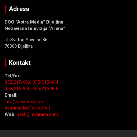
Adresa
DOO “Astra Media” Bijeljina
Nezavisna televizija “Arena”
Ul. Svetog Save br. 86.
76300 Bijeljina
Kontakt
Tel/fax:
055/215-903;
055/215-904
055/215-905;
055/215-906
Email:
info@ntvarena.com
astramedia@telrad.net
Web:
desk@ntvarena.com