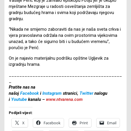
Vasilije Perić koji je zahvalio episkopu Fotiju jer je okupio
mještane Mezgraje u radosti osveštanja zemljišta za
gradnju budućeg hrama i svima koji podržavaju njegovu
gradnju.
“Nikada ne smijemo zaboraviti da nas je naša sveta crkva i
vjera pravoslavna održala na ovim prostorima vijekovima
unazad, a tako će sigurno biti i u budućem vremenu”,
poručio je Perić.
On je najavio materijalnu podršku opštine Ugljevik za
izgradnju hrama.
___________________________________________
_
Pratite nas na
našoj
Facebook
i
Instagram
stranici,
Twitter
nalogu
i
Youtube
kanalu –
www.ntvarena.com
Podijeli vijest:
X
Facebook
Print
Email