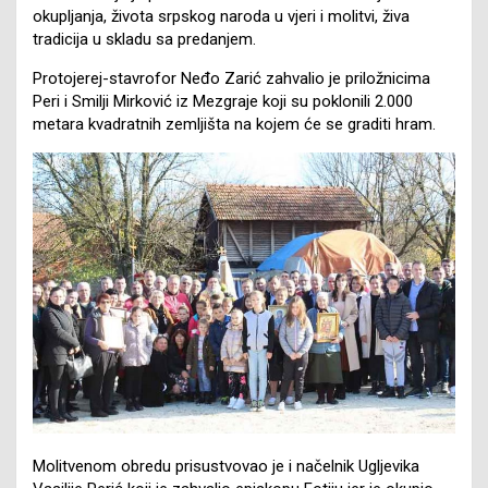
okupljanja, života srpskog naroda u vjeri i molitvi, živa
tradicija u skladu sa predanjem.
Protojerej-stavrofor Neđo Zarić zahvalio je priložnicima
Peri i Smilji Mirković iz Mezgraje koji su poklonili 2.000
metara kvadratnih zemljišta na kojem će se graditi hram.
Molitvenom obredu prisustvovao je i načelnik Ugljevika