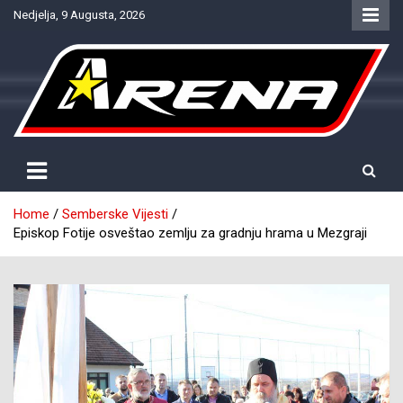
Skip
Nedjelja, 9 Augusta, 2026
to
content
Provjereno. Tačno. Objektivno.
NTV Arena
Home
Semberske Vijesti
Episkop Fotije osveštao zemlju za gradnju hrama u Mezgraji