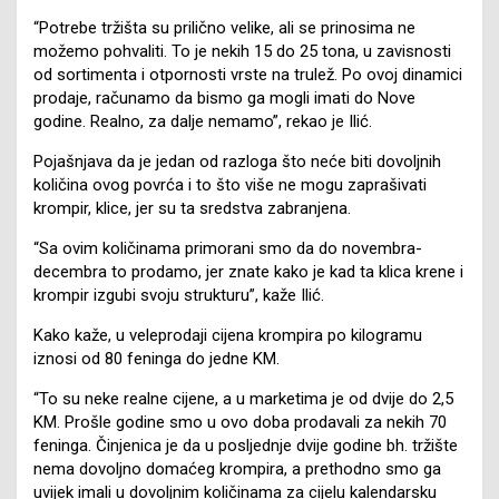
“Potrebe tržišta su prilično velike, ali se prinosima ne
možemo pohvaliti. To je nekih 15 do 25 tona, u zavisnosti
od sortimenta i otpornosti vrste na trulež. Po ovoj dinamici
prodaje, računamo da bismo ga mogli imati do Nove
godine. Realno, za dalje nemamo”, rekao je Ilić.
Pojašnjava da je jedan od razloga što neće biti dovoljnih
količina ovog povrća i to što više ne mogu zaprašivati
krompir, klice, jer su ta sredstva zabranjena.
“Sa ovim količinama primorani smo da do novembra-
decembra to prodamo, jer znate kako je kad ta klica krene i
krompir izgubi svoju strukturu”, kaže Ilić.
Kako kaže, u veleprodaji cijena krompira po kilogramu
iznosi od 80 feninga do jedne KM.
“To su neke realne cijene, a u marketima je od dvije do 2,5
KM. Prošle godine smo u ovo doba prodavali za nekih 70
feninga. Činjenica je da u posljednje dvije godine bh. tržište
nema dovoljno domaćeg krompira, a prethodno smo ga
uvijek imali u dovoljnim količinama za cijelu kalendarsku