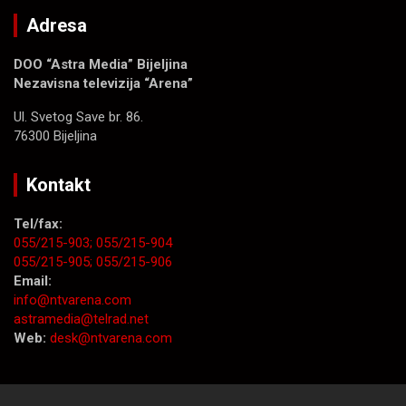
Adresa
DOO “Astra Media” Bijeljina
Nezavisna televizija “Arena”
Ul. Svetog Save br. 86.
76300 Bijeljina
Kontakt
Tel/fax:
055/215-903;
055/215-904
055/215-905;
055/215-906
Email:
info@ntvarena.com
astramedia@telrad.net
Web:
desk@ntvarena.com