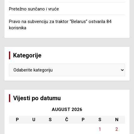
Pretežno sunčano i vruće
Pravo na subvenciju za traktor “Belarus” ostvarila 84
korisnika
Kategorije
Kategorije
Vijesti po datumu
AUGUST 2026
P
U
S
Č
P
S
N
1
2