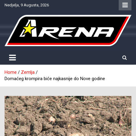
Skip
Nedjelja, 9 Augusta, 2026
to
content
Provjereno. Tačno. Objektivno.
NTV Arena
Home
Zemlja
Domaćeg krompira biće najkasnije do Nove godine