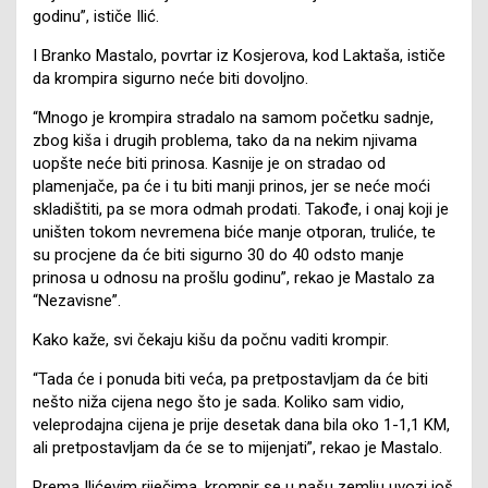
godinu”, ističe Ilić.
I Branko Mastalo, povrtar iz Kosjerova, kod Laktaša, ističe
da krompira sigurno neće biti dovoljno.
“Mnogo je krompira stradalo na samom početku sadnje,
zbog kiša i drugih problema, tako da na nekim njivama
uopšte neće biti prinosa. Kasnije je on stradao od
plamenjače, pa će i tu biti manji prinos, jer se neće moći
skladištiti, pa se mora odmah prodati. Takođe, i onaj koji je
uništen tokom nevremena biće manje otporan, truliće, te
su procjene da će biti sigurno 30 do 40 odsto manje
prinosa u odnosu na prošlu godinu”, rekao je Mastalo za
“Nezavisne”.
Kako kaže, svi čekaju kišu da počnu vaditi krompir.
“Tada će i ponuda biti veća, pa pretpostavljam da će biti
nešto niža cijena nego što je sada. Koliko sam vidio,
veleprodajna cijena je prije desetak dana bila oko 1-1,1 KM,
ali pretpostavljam da će se to mijenjati”, rekao je Mastalo.
Prema Ilićevim riječima, krompir se u našu zemlju uvozi još