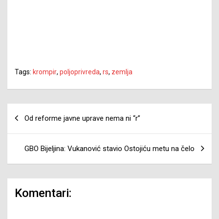
Tags:
krompir
,
poljoprivreda
,
rs
,
zemlja
Navigacija
Od reforme javne uprave nema ni “r”
članaka
GBO Bijeljina: Vukanović stavio Ostojiću metu na čelo
Komentari: