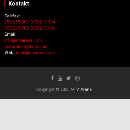
Kontakt
Tel/fax:
055/215-903;
055/215-904
055/215-905;
055/215-906
Email:
info@ntvarena.com
astramedia@telrad.net
Web:
desk@ntvarena.com
Copyright © 2026
NTV Arena