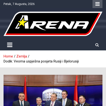
Skip
Petak, 7 Augusta, 2026
to
content
Provjereno. Tačno. Objektivno.
NTV Arena
Home
Zemlja
Dodik: Veoma uspješna posjeta Rusiji i Bjelorusiji