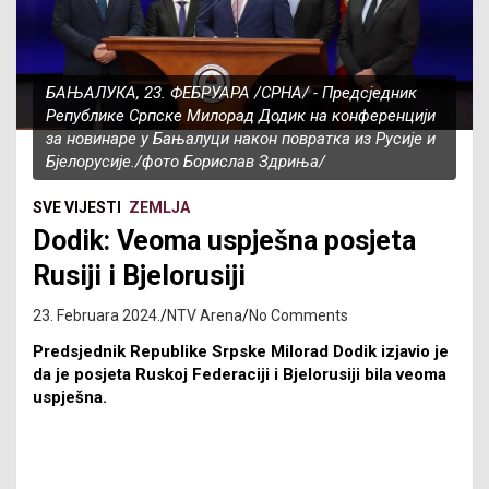
БАЊАЛУКА, 23. ФЕБРУАРА /СРНА/ - Предсједник
Републике Српске Милорад Додик на конференцији
за новинаре у Бањалуци након повратка из Русије и
Бјелорусије./фото Борислав Здриња/
SVE VIJESTI
ZEMLJA
Dodik: Veoma uspješna posjeta
Rusiji i Bjelorusiji
23. Februara 2024.
NTV Arena
No Comments
Predsjednik Republike Srpske Milorad Dodik izjavio je
da je posjeta Ruskoj Federaciji i Bjelorusiji bila veoma
uspješna.