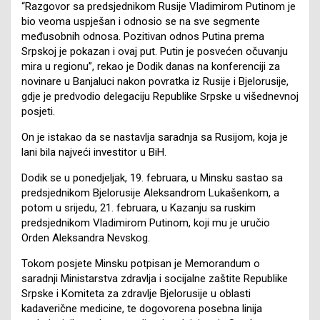
“Razgovor sa predsjednikom Rusije Vladimirom Putinom je
bio veoma uspješan i odnosio se na sve segmente
međusobnih odnosa. Pozitivan odnos Putina prema
Srpskoj je pokazan i ovaj put. Putin je posvećen očuvanju
mira u regionu”, rekao je Dodik danas na konferenciji za
novinare u Banjaluci nakon povratka iz Rusije i Bjelorusije,
gdje je predvodio delegaciju Republike Srpske u višednevnoj
posjeti.
On je istakao da se nastavlja saradnja sa Rusijom, koja je
lani bila najveći investitor u BiH.
Dodik se u ponedjeljak, 19. februara, u Minsku sastao sa
predsjednikom Bjelorusije Aleksandrom Lukašenkom, a
potom u srijedu, 21. februara, u Kazanju sa ruskim
predsjednikom Vladimirom Putinom, koji mu je uručio
Orden Aleksandra Nevskog.
Tokom posjete Minsku potpisan je Memorandum o
saradnji Ministarstva zdravlja i socijalne zaštite Republike
Srpske i Komiteta za zdravlje Bjelorusije u oblasti
kadaverične medicine, te dogovorena posebna linija