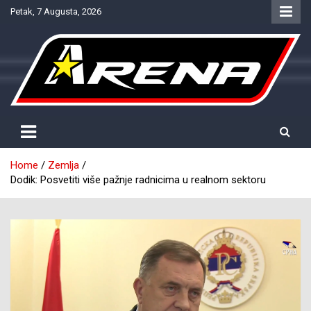
Skip
Petak, 7 Augusta, 2026
to
content
Provjereno. Tačno. Objektivno.
NTV Arena
Home
Zemlja
Dodik: Posvetiti više pažnje radnicima u realnom sektoru