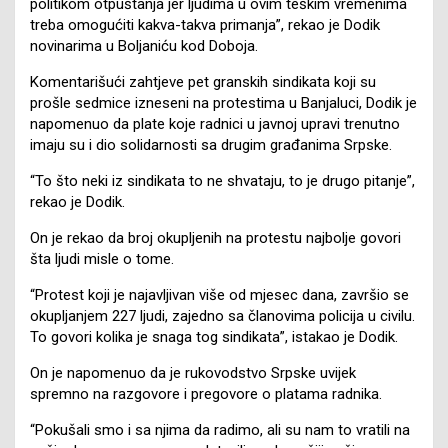
politikom otpuštanja jer ljudima u ovim teškim vremenima
treba omogućiti kakva-takva primanja”, rekao je Dodik
novinarima u Boljaniću kod Doboja.
Komentarišući zahtjeve pet granskih sindikata koji su
prošle sedmice izneseni na protestima u Banjaluci, Dodik je
napomenuo da plate koje radnici u javnoj upravi trenutno
imaju su i dio solidarnosti sa drugim građanima Srpske.
“To što neki iz sindikata to ne shvataju, to je drugo pitanje”,
rekao je Dodik.
On je rekao da broj okupljenih na protestu najbolje govori
šta ljudi misle o tome.
“Protest koji je najavljivan više od mjesec dana, završio se
okupljanjem 227 ljudi, zajedno sa članovima policija u civilu.
To govori kolika je snaga tog sindikata”, istakao je Dodik.
On je napomenuo da je rukovodstvo Srpske uvijek
spremno na razgovore i pregovore o platama radnika.
“Pokušali smo i sa njima da radimo, ali su nam to vratili na