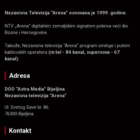
Nezavisna Televizija “Arena” osnovana je 1999. godine.
NTV „Arena“ digitalnim zemaljskim signalom pokriva veći dio
Bosne i Hercegovine.
Takođe, Nezavisna televizija “Arena” program emituje i putem
kablovskih operatera
(m:tel - 84 kanal, supernova - 67
kanal).
Adresa
DOO “Astra Media” Bijeljina
Nezavisna televizija “Arena”
Ul. Svetog Save br. 86.
76300 Bijeljina
Kontakt