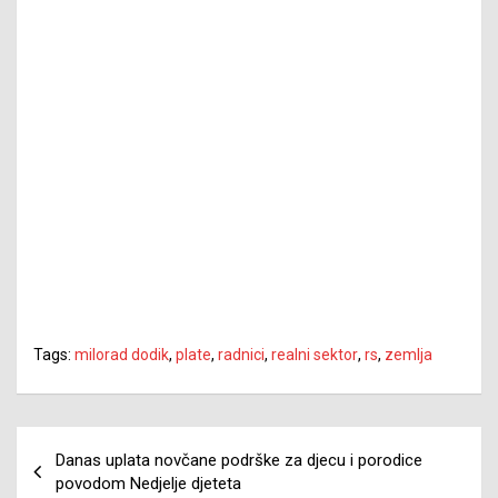
Tags:
milorad dodik
,
plate
,
radnici
,
realni sektor
,
rs
,
zemlja
Navigacija
Danas uplata novčane podrške za djecu i porodice
članaka
povodom Nedjelje djeteta