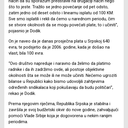
način da su sporazum predstavili na drugačiji način nego
što to jeste. Tražilo se jedno povećanje od pet odsto,
zatim jedno od deset odsto i linearnu isplatu od 100 KM.
Sve smo isplatili i rekli da ćemo u narednom periodu, čim
se stvore okolnosti da se mogu povećati plate, to i učiniti”,
pojasnio je Dodik.
On je naveo da je danas prosječna plata u Srpskoj 640
evra, te podsjetio da je 2006. godine, kada je došao na
vlast, bila 100 evra.
“Ovo društvo napreduje i naravno da želimo da platimo
radnike i da ih zadržimo ovde, ali postoje objektivne
okolnosti šta se može ili ne može učiniti. Nećemo ugroziti
bilanse u Republici kako bismo udovoljili zahtjevima
određenih sndikalaca koji pokušavaju da budu političari”,
rekao je Dodik.
Prema njegovim riječima, Republika Srpska je stabilna i
završila je svoj budžetski okvir do nove godine, zahvaljujući
pomoći Vlade Srbije koja je dogovorena u nekim ranijim
periodima.