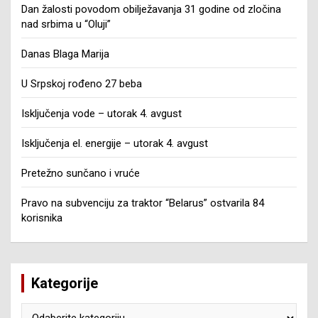
Dan žalosti povodom obilježavanja 31 godine od zločina
nad srbima u “Oluji”
Danas Blaga Marija
U Srpskoj rođeno 27 beba
Isključenja vode – utorak 4. avgust
Isključenja el. energije – utorak 4. avgust
Pretežno sunčano i vruće
Pravo na subvenciju za traktor “Belarus” ostvarila 84
korisnika
Kategorije
Kategorije