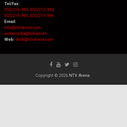
Tel/fax:
055/215-903;
055/215-904
055/215-905;
055/215-906
Email:
info@ntvarena.com
astramedia@telrad.net
Web:
desk@ntvarena.com
Copyright © 2026
NTV Arena