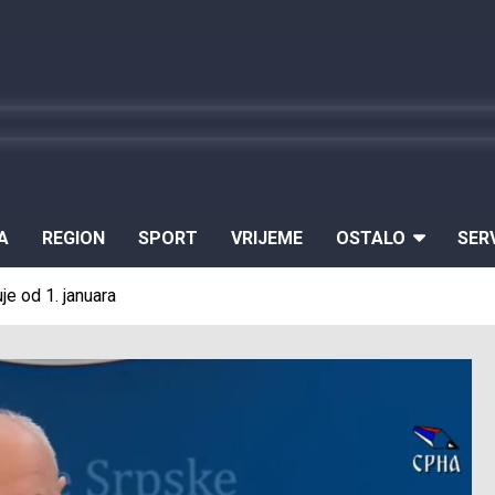
A
REGION
SPORT
VRIJEME
OSTALO
SER
je od 1. januara