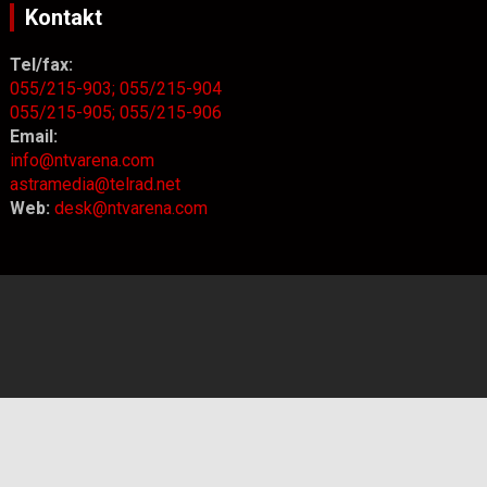
Kontakt
Tel/fax:
055/215-903;
055/215-904
055/215-905;
055/215-906
Email:
info@ntvarena.com
astramedia@telrad.net
Web:
desk@ntvarena.com