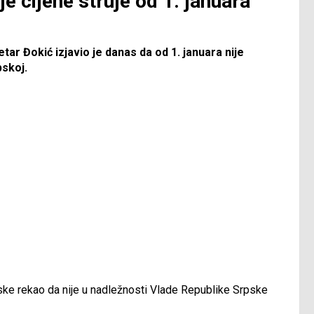
e cijene struje od 1. januara
ar Đokić izjavio je danas da od 1. januara nije
pskoj.
ske rekao da nije u nadležnosti Vlade Republike Srpske