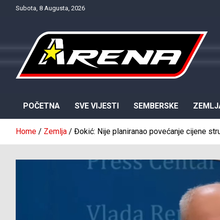
Skip
Subota, 8 Augusta, 2026
to
content
Provjereno. Tačno. Objektivno.
NTV Arena
POČETNA
SVE VIJESTI
SEMBERSKE
ZEMLJ
Home
Zemlja
Đokić: Nije planiranao povećanje cijene stru