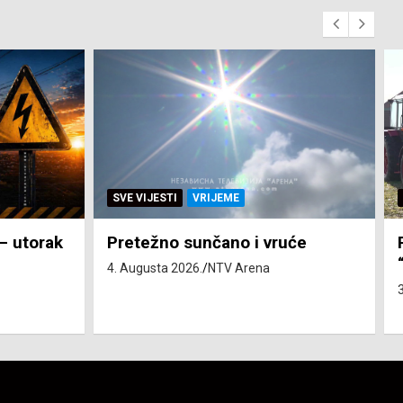
EME
SVE VIJESTI
ZEMLJA
ano i vruće
Pravo na subvenciju za trakt
“Belarus” ostvarila 84 korisn
V Arena
3. Augusta 2026.
NTV Arena