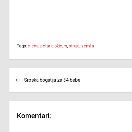
Tags:
cijena
,
petar djokic
,
rs
,
struja
,
zemlja
Navigacija
Srpska bogatija za 34 bebe
članaka
Komentari: