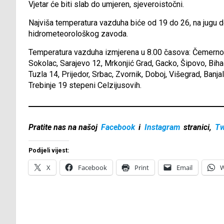
Vjetar će biti slab do umjeren, sjeveroistočni.
Najviša temperatura vazduha biće od 19 do 26, na jugu d
hidrometeorološkog zavoda.
Temperatura vazduha izmjerena u 8.00 časova: Čemerno, 
Sokolac, Sarajevo 12, Mrkonjić Grad, Gacko, Šipovo, Bihać
Tuzla 14, Prijedor, Srbac, Zvornik, Doboj, Višegrad, Banjal
Trebinje 19 stepeni Celzijusovih.
Pratite nas na našoj
Facebook
i
Instagram
stranici,
Tw
Podijeli vijest:
X
Facebook
Print
Email
W