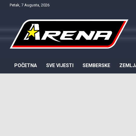
Skip
Petak, 7 Augusta, 2026
to
content
Provjereno. Tačno. Objektivno.
NTV Arena
POČETNA
SVE VIJESTI
SEMBERSKE
ZEMLJ