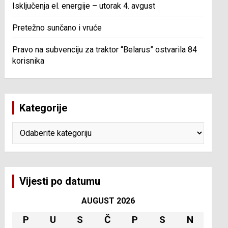
Isključenja el. energije – utorak 4. avgust
Pretežno sunčano i vruće
Pravo na subvenciju za traktor “Belarus” ostvarila 84
korisnika
Kategorije
Kategorije
Vijesti po datumu
AUGUST 2026
P
U
S
Č
P
S
N