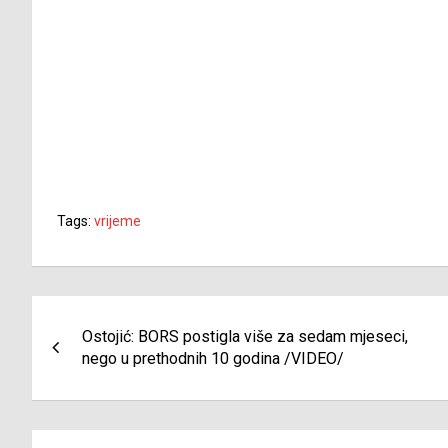
Tags:
vrijeme
Navigacija
Ostojić: BORS postigla više za sedam mjeseci,
članaka
nego u prethodnih 10 godina /VIDEO/