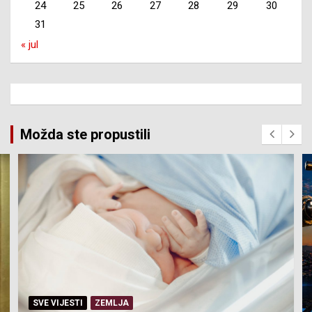
24
25
26
27
28
29
30
31
« jul
Možda ste propustili
SVE VIJESTI
ZEMLJA