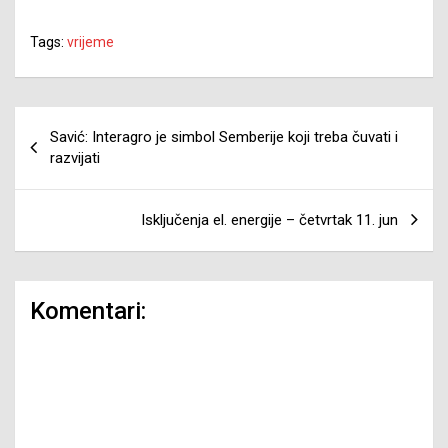
Tags:
vrijeme
Navigacija
Savić: Interagro je simbol Semberije koji treba čuvati i
članaka
razvijati
Isključenja el. energije – četvrtak 11. jun
Komentari: