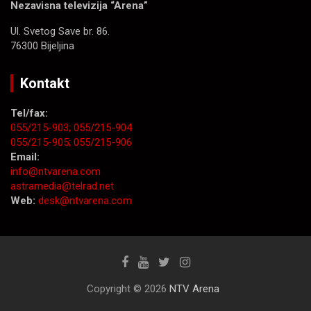
Nezavisna televizija “Arena”
Ul. Svetog Save br. 86.
76300 Bijeljina
Kontakt
Tel/fax:
055/215-903;
055/215-904
055/215-905;
055/215-906
Email:
info@ntvarena.com
astramedia@telrad.net
Web:
desk@ntvarena.com
Copyright © 2026
NTV Arena