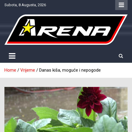
Skip
Subota, 8 Augusta, 2026
to
content
Provjereno. Tačno. Objektivno.
NTV Arena
Home
Vrijeme
Danas kiša, moguće i nepogode