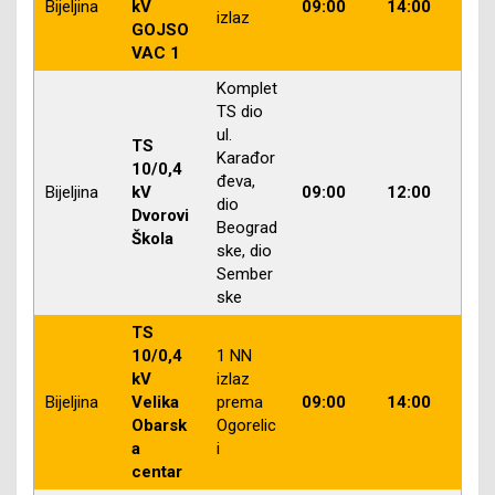
Bijeljina
kV
09:00
14:00
izlaz
GOJSO
VAC 1
Komplet
TS dio
ul.
TS
Karađor
10/0,4
đeva,
Bijeljina
kV
09:00
12:00
dio
Dvorovi
Beograd
Škola
ske, dio
Sember
ske
TS
10/0,4
1 NN
kV
izlaz
Bijeljina
Velika
prema
09:00
14:00
Obarsk
Ogorelic
a
i
centar