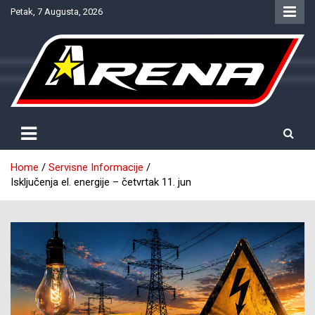
Skip
Petak, 7 Augusta, 2026
to
content
Provjereno. Tačno. Objektivno.
NTV Arena
Home
Servisne Informacije
Isključenja el. energije – četvrtak 11. jun