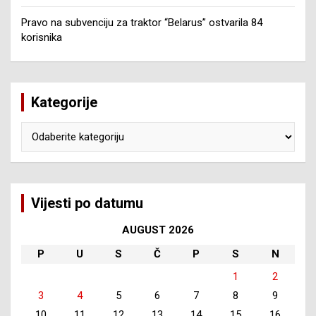
Pravo na subvenciju za traktor “Belarus” ostvarila 84
korisnika
Kategorije
Kategorije
Vijesti po datumu
AUGUST 2026
P
U
S
Č
P
S
N
1
2
3
4
5
6
7
8
9
10
11
12
13
14
15
16