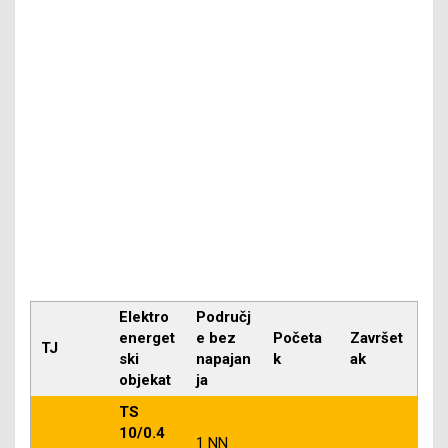
Elektro
Područj
energet
e bez
Početa
Završet
TJ
ski
napajan
k
ak
objekat
ja
TS
10/0.4
1 NN