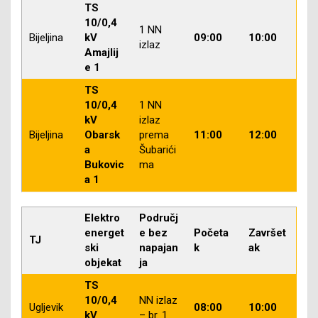
TS
10/0,4
1 NN
Bijeljina
kV
09:00
10:00
izlaz
Amajlij
e 1
TS
10/0,4
1 NN
kV
izlaz
Bijeljina
Obarsk
prema
11:00
12:00
a
Šubarići
Bukovic
ma
a 1
Elektro
Područj
energet
e bez
Početa
Završet
TJ
ski
napajan
k
ak
objekat
ja
TS
10/0,4
NN izlaz
Ugljevik
08:00
10:00
kV
– br. 1