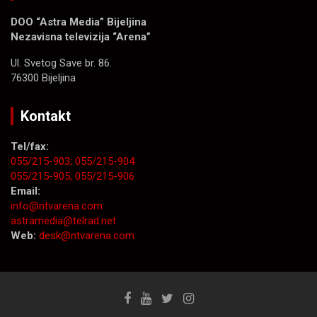
DOO “Astra Media” Bijeljina
Nezavisna televizija “Arena”
Ul. Svetog Save br. 86.
76300 Bijeljina
Kontakt
Tel/fax:
055/215-903;
055/215-904
055/215-905;
055/215-906
Email:
info@ntvarena.com
astramedia@telrad.net
Web:
desk@ntvarena.com