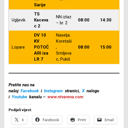
Sarije
TS
NN izlaz
Ugljevik
Kaceva
08:00
14:30
– br. 2
c 2
DV 10
Naselja:
KV
Koretaši
Lopare
POTOČ
,
08:00
15:00
ARI iza
Smiljeva
LR 7
c, Pukiš
Pratite nas na
našoj
Facebook
i
Instagram
stranici,
X
nalogu
i
Youtube
kanalu –
www.ntvarena.com
Podijeli vijest:
X
Facebook
Print
Email