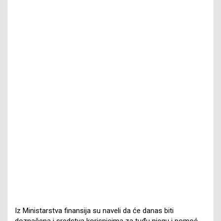
Iz Ministarstva finansija su naveli da će danas biti
doznačena i sredstva korisnicima za tuđu njegu i pomoć