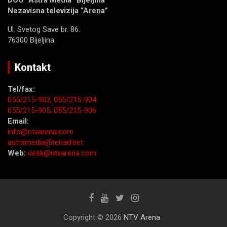
DOO “Astra Media” Bijeljina
Nezavisna televizija “Arena”
Ul. Svetog Save br. 86.
76300 Bijeljina
Kontakt
Tel/fax:
055/215-903;
055/215-904
055/215-905;
055/215-906
Email:
info@ntvarena.com
astramedia@telrad.net
Web:
desk@ntvarena.com
Copyright © 2026
NTV Arena