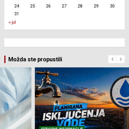
24
25
26
27
28
29
30
31
« jul
Možda ste propustili