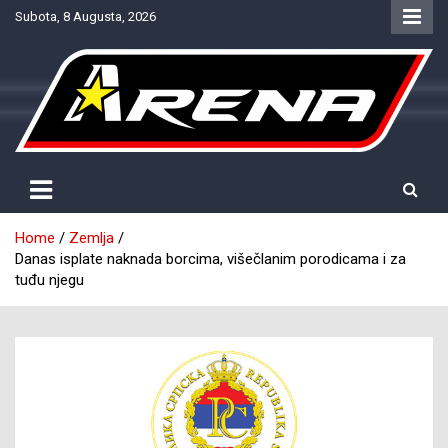
Skip
Subota, 8 Augusta, 2026
to
content
Provjereno. Tačno. Objektivno.
NTV Arena
Home
Zemlja
Danas isplate naknada borcima, višečlanim porodicama i za
tuđu njegu