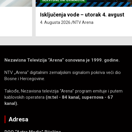
SERVISNE INFORMACIJE
Isključenja vode – utorak 4. avgust
4. Augusta 2026.
NTV Arena
Nezavisna Televizija “Arena” osnovana je 1999. godine.
NTV „Arena“ digitalnim zemaljskim signalom pokriva veći dio
Bosne i Hercegovine.
Takođe, Nezavisna televizija “Arena” program emituje i putem
kablovskih operatera
(m:tel - 84 kanal, supernova - 67
kanal).
Adresa