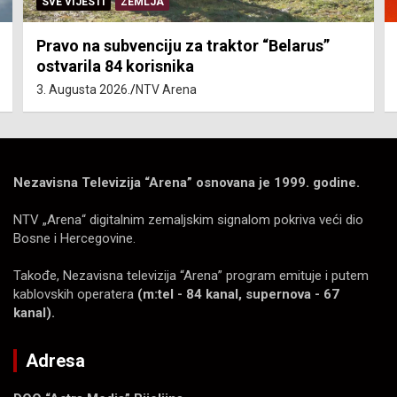
SVE VIJESTI
ZEMLJA
Pravo na subvenciju za traktor “Belarus”
ostvarila 84 korisnika
3. Augusta 2026.
NTV Arena
Nezavisna Televizija “Arena” osnovana je 1999. godine.
NTV „Arena“ digitalnim zemaljskim signalom pokriva veći dio
Bosne i Hercegovine.
Takođe, Nezavisna televizija “Arena” program emituje i putem
kablovskih operatera
(m:tel - 84 kanal, supernova - 67
kanal).
Adresa