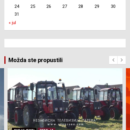
24
25
26
27
28
29
30
31
« jul
Možda ste propustili