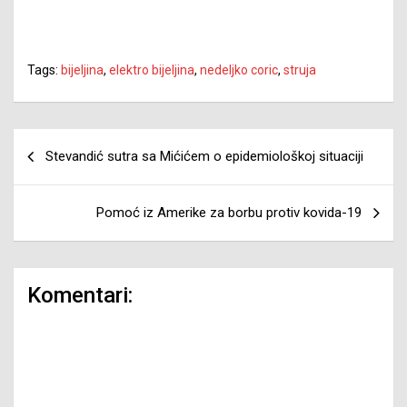
Tags:
bijeljina
,
elektro bijeljina
,
nedeljko coric
,
struja
Navigacija
Stevandić sutra sa Mićićem o epidemiološkoj situaciji
članaka
Pomoć iz Amerike za borbu protiv kovida-19
Komentari: