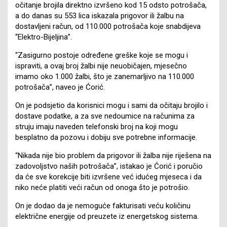
očitanje brojila direktno izvršeno kod 15 odsto potrošača,
a do danas su 553 lica iskazala prigovor ili žalbu na
dostavljeni račun, od 110.000 potrošača koje snabdijeva
“Elektro-Bijeljina”.
“Zasigurno postoje određene greške koje se mogu i
ispraviti, a ovaj broj žalbi nije neuobičajen, mjesečno
imamo oko 1.000 žalbi, što je zanemarljivo na 110.000
potrošača”, naveo je Ćorić.
On je podsjetio da korisnici mogu i sami da očitaju brojilo i
dostave podatke, a za sve nedoumice na računima za
struju imaju naveden telefonski broj na koji mogu
besplatno da pozovu i dobiju sve potrebne informacije.
“Nikada nije bio problem da prigovor ili žalba nije riješena na
zadovoljstvo naših potrošača”, istakao je Ćorić i poručio
da će sve korekcije biti izvršene već idućeg mjeseca i da
niko neće platiti veći račun od onoga što je potrošio.
On je dodao da je nemoguće fakturisati veću količinu
električne energije od preuzete iz energetskog sistema.