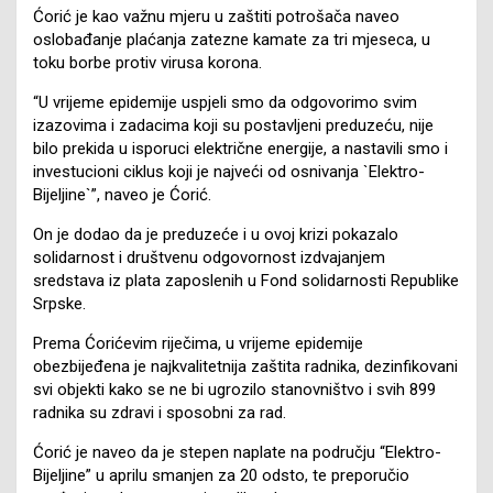
Ćorić je kao važnu mjeru u zaštiti potrošača naveo
oslobađanje plaćanja zatezne kamate za tri mjeseca, u
toku borbe protiv virusa korona.
“U vrijeme epidemije uspjeli smo da odgovorimo svim
izazovima i zadacima koji su postavljeni preduzeću, nije
bilo prekida u isporuci električne energije, a nastavili smo i
investucioni ciklus koji je najveći od osnivanja `Elektro-
Bijeljine`”, naveo je Ćorić.
On je dodao da je preduzeće i u ovoj krizi pokazalo
solidarnost i društvenu odgovornost izdvajanjem
sredstava iz plata zaposlenih u Fond solidarnosti Republike
Srpske.
Prema Ćorićevim riječima, u vrijeme epidemije
obezbijeđena je najkvalitetnija zaštita radnika, dezinfikovani
svi objekti kako se ne bi ugrozilo stanovništvo i svih 899
radnika su zdravi i sposobni za rad.
Ćorić je naveo da je stepen naplate na području “Elektro-
Bijeljine” u aprilu smanjen za 20 odsto, te preporučio