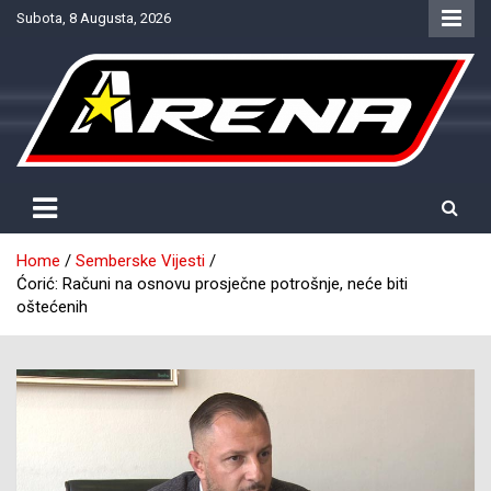
Skip
Subota, 8 Augusta, 2026
to
content
Provjereno. Tačno. Objektivno.
NTV Arena
Home
Semberske Vijesti
Ćorić: Računi na osnovu prosječne potrošnje, neće biti
oštećenih