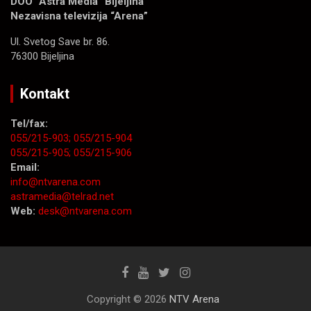
DOO “Astra Media” Bijeljina
Nezavisna televizija “Arena”
Ul. Svetog Save br. 86.
76300 Bijeljina
Kontakt
Tel/fax:
055/215-903;
055/215-904
055/215-905;
055/215-906
Email:
info@ntvarena.com
astramedia@telrad.net
Web:
desk@ntvarena.com
Copyright © 2026
NTV Arena