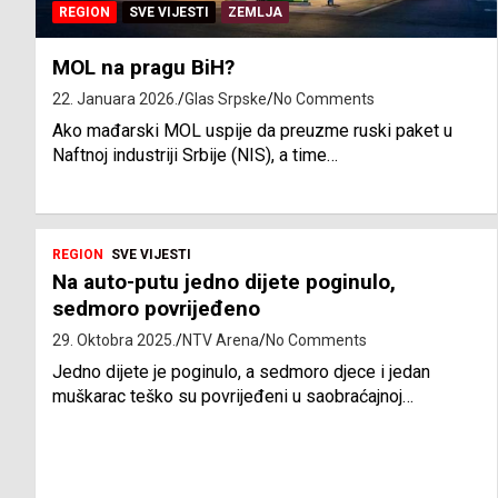
REGION
SVE VIJESTI
ZEMLJA
MOL na pragu BiH?
22. Januara 2026.
Glas Srpske
No Comments
Ako mađarski MOL uspije da preuzme ruski paket u
Naftnoj industriji Srbije (NIS), a time…
REGION
SVE VIJESTI
Na auto-putu jedno dijete poginulo,
sedmoro povrijeđeno
29. Oktobra 2025.
NTV Arena
No Comments
Jedno dijete je poginulo, a sedmoro djece i jedan
muškarac teško su povrijeđeni u saobraćajnoj…