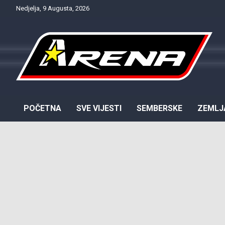
Skip
Nedjelja, 9 Augusta, 2026
to
content
Provjereno. Tačno. Objektivno.
NTV Arena
POČETNA
SVE VIJESTI
SEMBERSKE
ZEMLJ