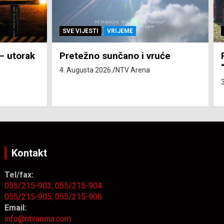
SVE VIJESTI
ZEMLJA
će
Pravo na subvenciju za traktor
“Belarus” ostvarila 84 korisnika
3. Augusta 2026.
NTV Arena
Kontakt
Tel/fax:
055/215-903;
055/215-904
055/215-905;
055/215-906
Email:
info@ntvarena.com