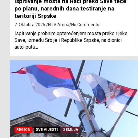
Ispitivanje mosta na Rači preko Save teče
po planu, narednih dana testiranje na
teritoriji Srpske
2. Oktobra 2025.
NTV Arena
No Comments
Ispitivanje probnim opterećenjem mosta preko rijeke
Save, između Srbije i Republike Srpske, na dionici
auto-puta…
REGION
SVE VIJESTI
ZEMLJA