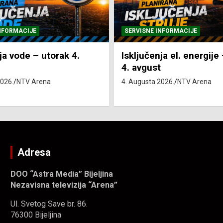
NFORMACIJE
SVE VIJESTI
VRIJEME
ja el. energije – utorak
Pretežno sunčano i vru
4. Augusta 2026.
NTV Arena
2026.
NTV Arena
Adresa
DOO “Astra Media” Bijeljina
Nezavisna televizija “Arena”
Ul. Svetog Save br. 86.
76300 Bijeljina