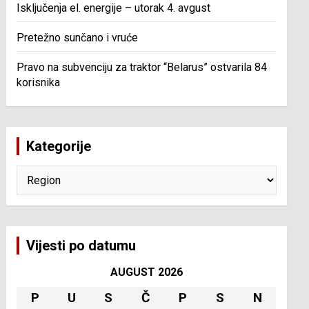
Isključenja el. energije – utorak 4. avgust
Pretežno sunčano i vruće
Pravo na subvenciju za traktor “Belarus” ostvarila 84
korisnika
Kategorije
Kategorije
Vijesti po datumu
AUGUST 2026
P
U
S
Č
P
S
N