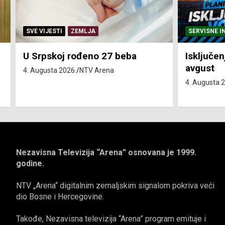
SERVISNE INFORMACIJE
SERVISNE I
Isključenja vode – utorak 4.
Isključen
avgust
4. avgust
4. Augusta 2026.
NTV Arena
4. Augusta 
Nezavisna Televizija “Arena” osnovana je 1999.
godine.
NTV „Arena“ digitalnim zemaljskim signalom pokriva veći
dio Bosne i Hercegovine.
Takođe, Nezavisna televizija “Arena” program emituje i