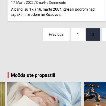
17. Marta 2025.
Srna
No Comments
Albanci su 17. i 18. marta 2004. izvršili pogrom nad
srpskim narodom na Kosovu i…
Posts
Previous
1
2
pagination
Možda ste propustili