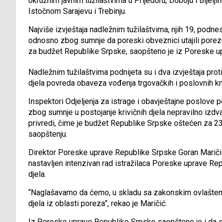
okružnim javnim tužilaštvima u Prijedoru, Doboju i Bijelji
Istočnom Sarajevu i Trebinju.
Najviše izvještaja nadležnim tužilaštvima, njih 19, podne
odnosno zbog sumnje da poreski obveznici utajili pore
za budžet Republike Srpske, saopšteno je iz Poreske u
Nadležnim tužilaštvima podnijeta su i dva izvještaja pr
djela povreda obaveza vođenja trgovačkih i poslovnih k
Inspektori Odjeljenja za istrage i obavještajne poslove po
zbog sumnje u postojanje krivičnih djela nepravilno izdv
privredi, čime je budžet Republike Srpske oštećen za 
saopštenju.
Direktor Poreske uprave Republike Srpske Goran Maričić 
nastavljen intenzivan rad istražilaca Poreske uprave Repu
djela.
“Naglašavamo da ćemo, u skladu sa zakonskim ovlaštenjima
djela iz oblasti poreza”, rekao je Maričić.
Iz Poreske uprave Republike Srpske saopšteno je i da 