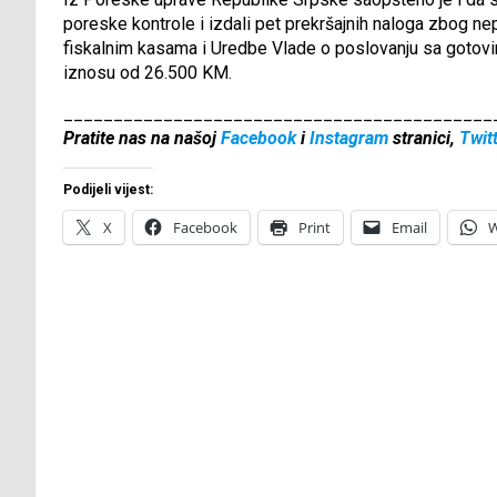
poreske kontrole i izdali pet prekršajnih naloga zbog n
fiskalnim kasama i Uredbe Vlade o poslovanju sa gotov
iznosu od 26.500 KM.
___________________________________________
Pratite nas na našoj
Facebook
i
Instagram
stranici,
Twit
Podijeli vijest:
X
Facebook
Print
Email
W