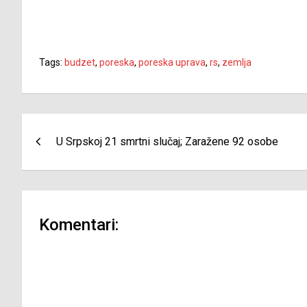
Tags:
budzet
,
poreska
,
poreska uprava
,
rs
,
zemlja
Navigacija
U Srpskoj 21 smrtni slučaj; Zaražene 92 osobe
članaka
Komentari: