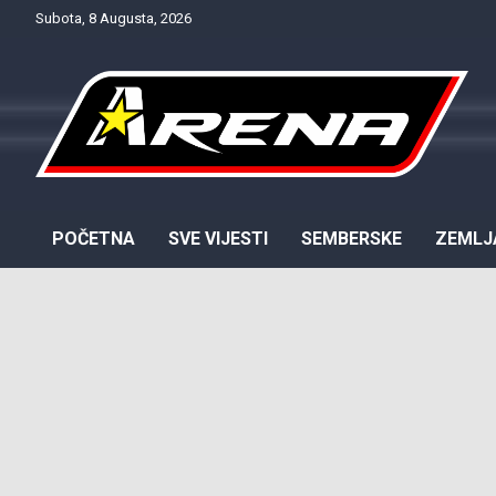
Skip
Subota, 8 Augusta, 2026
to
content
Provjereno. Tačno. Objektivno.
NTV Arena
POČETNA
SVE VIJESTI
SEMBERSKE
ZEMLJ