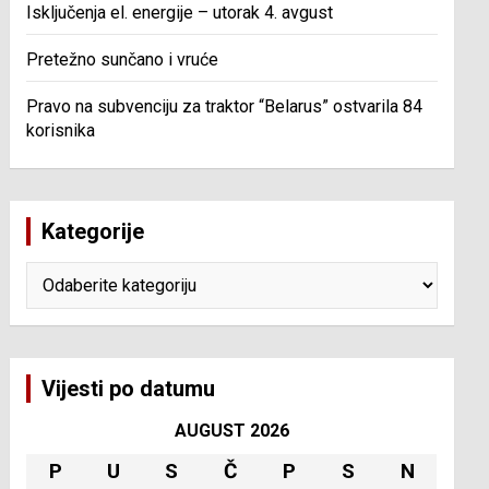
Isključenja el. energije – utorak 4. avgust
Pretežno sunčano i vruće
Pravo na subvenciju za traktor “Belarus” ostvarila 84
korisnika
Kategorije
Kategorije
Vijesti po datumu
AUGUST 2026
P
U
S
Č
P
S
N