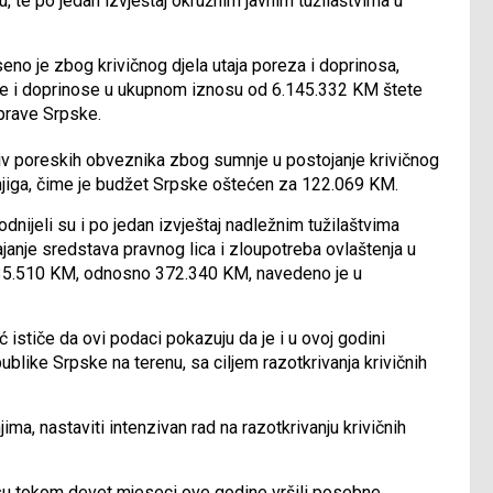
nu, te po jedan izvještaj okružnim javnim tužilaštvima u
seno je zbog krivičnog djela utaja poreza i doprinosa,
ze i doprinose u ukupnom iznosu od 6.145.332 KM štete
prave Srpske.
otiv poreskih obveznika zbog sumnje u postojanje krivičnog
njiga, čime je budžet Srpske oštećen za 122.069 KM.
dnijeli su i po jedan izvještaj nadležnim tužilaštvima
ajanje sredstava pravnog lica i zloupotreba ovlaštenja u
235.510 KM, odnosno 372.340 KM, navedeno je u
ističe da ovi podaci pokazuju da je i u ovoj godini
blike Srpske na terenu, sa ciljem razotkrivanja krivičnih
, nastaviti intenzivan rad na razotkrivanju krivičnih
su tokom devet mjeseci ove godine vršili posebne