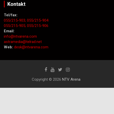
Kontakt
Tel/fax:
055/215-903;
055/215-904
055/215-905;
055/215-906
Email:
info@ntvarena.com
astramedia@telrad.net
Web:
desk@ntvarena.com
Copyright © 2026
NTV Arena