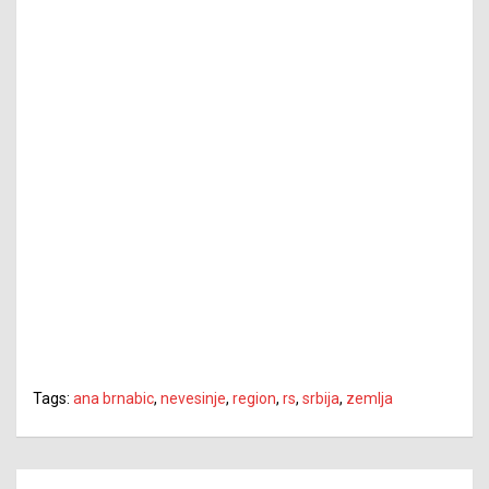
Tags:
ana brnabic
,
nevesinje
,
region
,
rs
,
srbija
,
zemlja
Navigacija