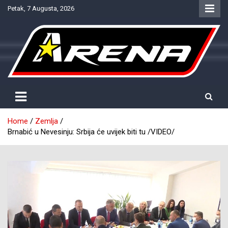
Skip
Petak, 7 Augusta, 2026
to
content
Provjereno. Tačno. Objektivno.
NTV Arena
Home
Zemlja
Brnabić u Nevesinju: Srbija će uvijek biti tu /VIDEO/