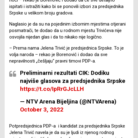
ispitati i istražiti kako bi se ponovili izbori za predsjednika
Srpske u velikom broju gradova.
Naglasio je da su na pojedinim izbornim mjestima otjerani
posmatrači, te dodao da u rodnom mjestu Trivićeva nije
osvojila nijedan glas i da to nikako nije logično.
– Prema nama Jelena Trivić je predsjednica Srpske. To je
volja naroda – rekao je Borenović i dodao da sve
nepravilnosti „češljaju“ pravni timovi PDP-a.
Preliminarni rezultati CIK: Dodiku
najviše glasova za predsjednika Srpske
https://t.co/IpRrGJcLLH
— NTV Arena Bijeljina (@NTVArena)
October 3, 2022
Potpredsjednica PDP-a i kandidat za predsjednika Srpske
Jelena Trivić navela je da su je ljudi iz njenog rodnog