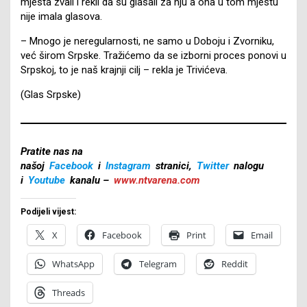
mjesta zvali i rekli da su glasali za nju a ona u tom mjestu
nije imala glasova.
– Mnogo je neregularnosti, ne samo u Doboju i Zvorniku,
već širom Srpske. Tražićemo da se izborni proces ponovi u
Srpskoj, to je naš krajnji cilj – rekla je Trivićeva.
(Glas Srpske)
Pratite nas na
našoj
Facebook
i
Instagram
stranici,
Twitter
nalogu
i
Youtube
kanalu –
www.ntvarena.com
Podijeli vijest:
X
Facebook
Print
Email
WhatsApp
Telegram
Reddit
Threads