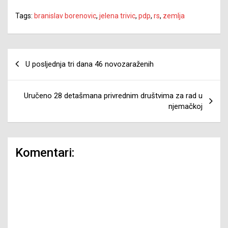
Tags:
branislav borenovic
,
jelena trivic
,
pdp
,
rs
,
zemlja
Navigacija
U posljednja tri dana 46 novozaraženih
članaka
Uručeno 28 detašmana privrednim društvima za rad u
njemačkoj
Komentari: