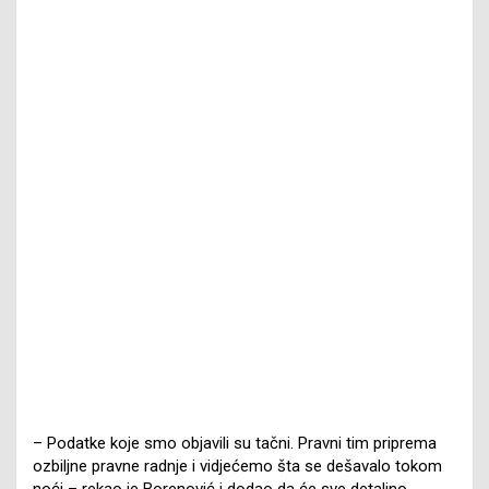
– Podatke koje smo objavili su tačni. Pravni tim priprema
ozbiljne pravne radnje i vidjećemo šta se dešavalo tokom
noći – rekao je Borenović i dodao da će sve detaljno