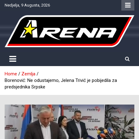
Skip
Nedjelja, 9 Augusta, 2026
to
content
Provjereno. Tačno. Objektivno.
NTV Arena
Home
Zemlja
Borenović: Ne odustajemo, Jelena Trivić je pobijedila za
predsjednika Srpske