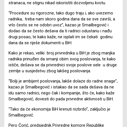
stranaca, ne stignu nikad iskoristiti dozvoljenu kvotu.
“Procedure su rigorozne, tako dugo traju i, ako uvezemo
radnika, treba nam skoro godina dana da se sve završi, a
vrlo često se ne odobri uvoz”, kazao je Smailbegović i
dodao da se često dešava da ti radnici odustanu i nađu
drugi posao, te kako kaže, ne isplati im se čekati godinu
dana da se riješe dokumenti u BiH.
Kako je rekao, veliki broj privrednika u BiH je zbog manjka
radnika prinuđen da smanji obim svog poslovanja, te kako
ističe, dešava se da privrednici svoje poslove sele u druge
zemlje u susjedstvu zbog lakšeg poslovanja.
“Bolji je ambijent poslovanja, lakše dolaze do radne snage”,
kazao je Smailbegović i istakao da se sada dešava da ne
idu samo radnici, nego čak i kompanije, što će, kako kaže
Smailbegović, dovesti do pada privredne aktivnosti u BiH.
“Tako da će ekonomija BiH krenuti nizbrdo”, zaključio je
Smailbegović.
Pero Ćorić, predsjednik Privredne komore Republike