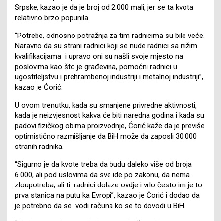
Srpske, kazao je da je broj od 2.000 mali, jer se ta kvota
relativno brzo popunila.
“Potrebe, odnosno potražnja za tim radnicima su bile veće.
Naravno da su strani radnici koji se nude radnici sa nižim
kvalifikacijama i upravo oni su našli svoje mjesto na
poslovima kao što je građevina, pomoćni radnici u
ugostiteljstvu i prehrambenoj industriji i metalnoj industriji”,
kazao je Ćorić.
U ovom trenutku, kada su smanjene privredne aktivnosti,
kada je neizvjesnost kakva će biti naredna godina i kada su
padovi fizičkog obima proizvodnje, Ćorić kaže da je previše
optimistično razmišljanje da BiH može da zaposli 30.000
stranih radnika.
“Sigurno je da kvote treba da budu daleko više od broja
6.000, ali pod uslovima da sve ide po zakonu, da nema
zloupotreba, ali ti radnici dolaze ovdje i vrlo često im je to
prva stanica na putu ka Evropi”, kazao je Ćorić i dodao da
je potrebno da se vodi računa ko se to dovodi u BiH.