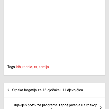
Tags:
bih
,
radnici
,
rs
,
zemlja
Navigacija
Srpska bogatija za 16 dječaka i 11 djevojčica
članaka
Objavljen poziv za programe zapošljavanja u Srpskoj: