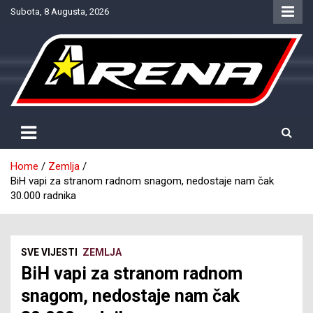
Skip
Subota, 8 Augusta, 2026
to
content
Provjereno. Tačno. Objektivno.
NTV Arena
Home
Zemlja
BiH vapi za stranom radnom snagom, nedostaje nam čak
30.000 radnika
SVE VIJESTI
ZEMLJA
BiH vapi za stranom radnom
snagom, nedostaje nam čak