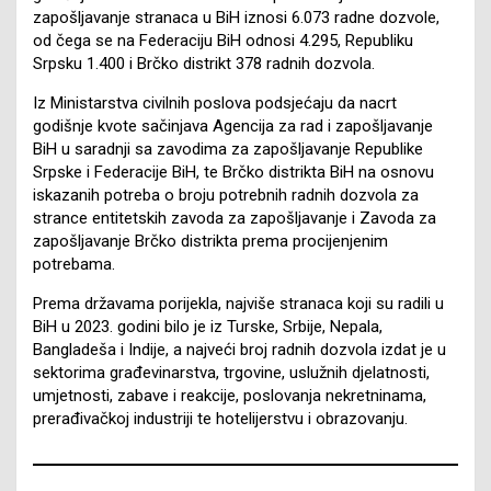
zapošljavanje stranaca u BiH iznosi 6.073 radne dozvole,
od čega se na Federaciju BiH odnosi 4.295, Republiku
Srpsku 1.400 i Brčko distrikt 378 radnih dozvola.
Iz Ministarstva civilnih poslova podsjećaju da nacrt
godišnje kvote sačinjava Agencija za rad i zapošljavanje
BiH u saradnji sa zavodima za zapošljavanje Republike
Srpske i Federacije BiH, te Brčko distrikta BiH na osnovu
iskazanih potreba o broju potrebnih radnih dozvola za
strance entitetskih zavoda za zapošljavanje i Zavoda za
zapošljavanje Brčko distrikta prema procijenjenim
potrebama.
Prema državama porijekla, najviše stranaca koji su radili u
BiH u 2023. godini bilo je iz Turske, Srbije, Nepala,
Bangladeša i Indije, a najveći broj radnih dozvola izdat je u
sektorima građevinarstva, trgovine, uslužnih djelatnosti,
umjetnosti, zabave i reakcije, poslovanja nekretninama,
prerađivačkoj industriji te hotelijerstvu i obrazovanju.