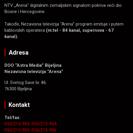
NTV „Arena“ digitalnim zemaljskim signalom pokriva veći dio
Bosne i Hercegovine.
Takođe, Nezavisna televizija “Arena” program emituje i putem
kablovskih operatera
(m:tel - 84 kanal, supernova - 67
kanal).
Adresa
DOO “Astra Media” Bijeljina
Nezavisna televizija “Arena”
Ul. Svetog Save br. 86.
76300 Bijeljina
Kontakt
Tel/fax:
055/215-903;
055/215-904
055/215-905;
055/215-906