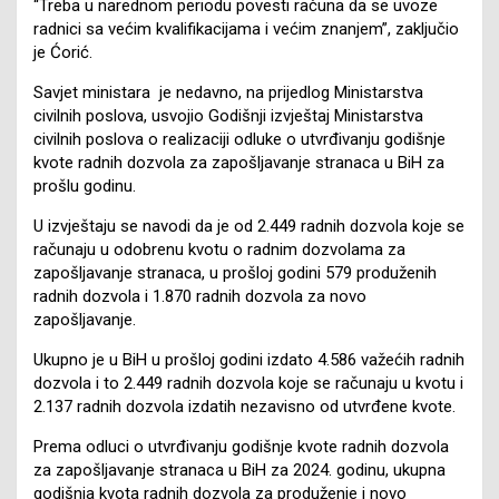
“Treba u narednom periodu povesti računa da se uvoze
radnici sa većim kvalifikacijama i većim znanjem”, zaključio
je Ćorić.
Savjet ministara je nedavno, na prijedlog Ministarstva
civilnih poslova, usvojio Godišnji izvještaj Ministarstva
civilnih poslova o realizaciji odluke o utvrđivanju godišnje
kvote radnih dozvola za zapošljavanje stranaca u BiH za
prošlu godinu.
U izvještaju se navodi da je od 2.449 radnih dozvola koje se
računaju u odobrenu kvotu o radnim dozvolama za
zapošljavanje stranaca, u prošloj godini 579 produženih
radnih dozvola i 1.870 radnih dozvola za novo
zapošljavanje.
Ukupno je u BiH u prošloj godini izdato 4.586 važećih radnih
dozvola i to 2.449 radnih dozvola koje se računaju u kvotu i
2.137 radnih dozvola izdatih nezavisno od utvrđene kvote.
Prema odluci o utvrđivanju godišnje kvote radnih dozvola
za zapošljavanje stranaca u BiH za 2024. godinu, ukupna
godišnja kvota radnih dozvola za produženje i novo