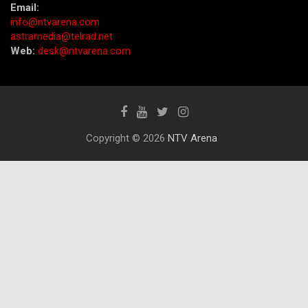
Email:
info@ntvarena.com
astramedia@telrad.net
Web:
desk@ntvarena.com
Copyright © 2026
NTV Arena