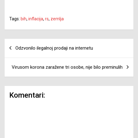
Tags:
bih
,
inflacija
,
rs
,
zemlja
Navigacija
Odzvonilo ilegalnoj prodaji na internetu
članaka
Virusom korona zaražene tri osobe, nije bilo preminulih
Komentari: