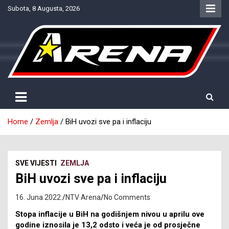
Skip
Subota, 8 Augusta, 2026
to
content
Provjereno. Tačno. Objektivno.
NTV Arena
Home
Zemlja
BiH uvozi sve pa i inflaciju
SVE VIJESTI
ZEMLJA
BiH uvozi sve pa i inflaciju
16. Juna 2022.
NTV Arena
No Comments
Stopa inflacije u BiH na godišnjem nivou u aprilu ove
godine iznosila je 13,2 odsto i veća je od prosječne