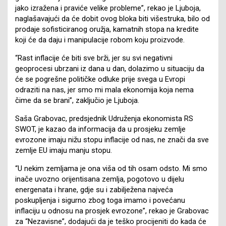
jako izražena i praviće velike probleme”, rekao je Ljuboja,
naglašavajući da će dobit ovog bloka biti višestruka, bilo od
prodaje sofisticiranog oružja, kamatnih stopa na kredite
koji će da daju i manipulacije robom koju proizvode.
“Rast inflacije će biti sve brži, jer su svi negativni
geoprocesi ubrzani iz dana u dan, dolazimo u situaciju da
će se pogrešne političke odluke prije svega u Evropi
odraziti na nas, jer smo mi mala ekonomija koja nema
čime da se brani”, zaključio je Ljuboja.
Saša Grabovac, predsjednik Udruženja ekonomista RS
SWOT, je kazao da informacija da u prosjeku zemlje
evrozone imaju nižu stopu inflacije od nas, ne znači da sve
zemlje EU imaju manju stopu.
“U nekim zemljama je ona viša od tih osam odsto. Mi smo
inače uvozno orijentisana zemlja, pogotovo u dijelu
energenata i hrane, gdje su i zabilježena najveća
poskupljenja i sigurno zbog toga imamo i povećanu
inflaciju u odnosu na prosjek evrozone”, rekao je Grabovac
za “Nezavisne”, dodajući da je teško procijeniti do kada će