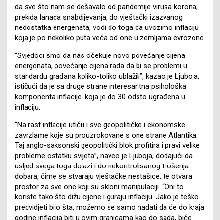
da sve što nam se dešavalo od pandemije virusa korona,
prekida lanaca snabdijevanja, do vještački izazvanog
nedostatka energenata, vodi do toga da uvozimo inflaciju
koja je po nekoliko puta veća od one u zemljama evrozone.
“Svjedoci smo da nas očekuje novo povećanje cijena
energenata, povećanje cijena rada da bi se problemi u
standardu građana koliko-toliko ublažili”, kazao je Ljuboja,
ističući da je sa druge strane interesantna psihološka
komponenta inflacije, koja je do 30 odsto ugrađena u
inflaciju.
“Na rast inflacije utiču i sve geopolitičke i ekonomske
zavrzlame koje su prouzrokovane s one strane Atlantika.
Taj anglo-saksonski geopolitički blok profitira i pravi velike
probleme ostatku svijeta”, naveo je Ljuboja, dodajući da
usljed svega toga dolazi i do nekontrolisanog trošenja
dobara, čime se stvaraju vještačke nestašice, te otvara
prostor za sve one koji su skloni manipulaciji. “Oni to
koriste tako što dižu cijene i guraju inflaciju. Jako je teško
predvidjeti bilo šta, možemo se samo nadati da će do kraja
godine inflacija biti u ovim granicama kao do sada, biće