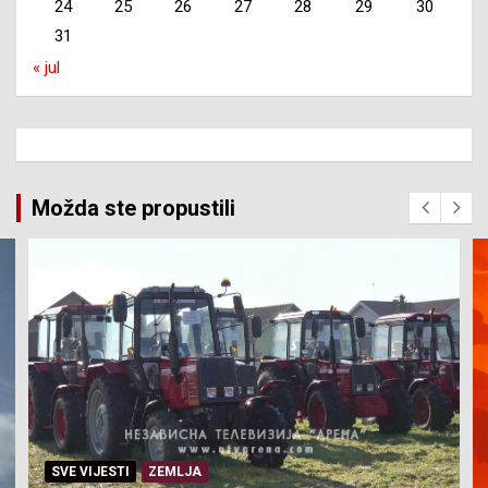
24
25
26
27
28
29
30
31
« jul
Možda ste propustili
SVE VIJESTI
ZEMLJA