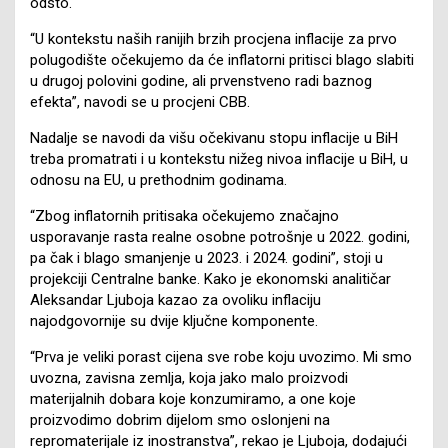
odsto.
“U kontekstu naših ranijih brzih procjena inflacije za prvo
polugodište očekujemo da će inflatorni pritisci blago slabiti
u drugoj polovini godine, ali prvenstveno radi baznog
efekta”, navodi se u procjeni CBB.
Nadalje se navodi da višu očekivanu stopu inflacije u BiH
treba promatrati i u kontekstu nižeg nivoa inflacije u BiH, u
odnosu na EU, u prethodnim godinama.
“Zbog inflatornih pritisaka očekujemo značajno
usporavanje rasta realne osobne potrošnje u 2022. godini,
pa čak i blago smanjenje u 2023. i 2024. godini”, stoji u
projekciji Centralne banke. Kako je ekonomski analitičar
Aleksandar Ljuboja kazao za ovoliku inflaciju
najodgovornije su dvije ključne komponente.
“Prva je veliki porast cijena sve robe koju uvozimo. Mi smo
uvozna, zavisna zemlja, koja jako malo proizvodi
materijalnih dobara koje konzumiramo, a one koje
proizvodimo dobrim dijelom smo oslonjeni na
repromaterijale iz inostranstva”, rekao je Ljuboja, dodajući