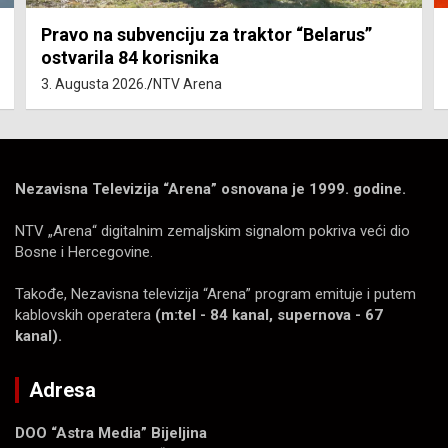
Pravo na subvenciju za traktor “Belarus”
ostvarila 84 korisnika
3. Augusta 2026.
NTV Arena
Nezavisna Televizija “Arena” osnovana je 1999. godine.
NTV „Arena“ digitalnim zemaljskim signalom pokriva veći dio
Bosne i Hercegovine.
Takođe, Nezavisna televizija “Arena” program emituje i putem
kablovskih operatera
(m:tel - 84 kanal, supernova - 67
kanal).
Adresa
DOO “Astra Media” Bijeljina