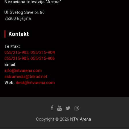
Nezavisna televizija “Arena”
Ul. Svetog Save br. 86.
76300 Bijeljina
Kontakt
Tel/fax:
055/215-903;
055/215-904
055/215-905;
055/215-906
Email:
info@ntvarena.com
astramedia@telrad.net
Web:
desk@ntvarena.com
Copyright © 2026
NTV Arena