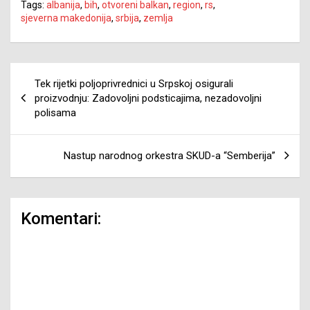
Tags:
albanija
,
bih
,
otvoreni balkan
,
region
,
rs
,
sjeverna makedonija
,
srbija
,
zemlja
Navigacija
Tek rijetki poljoprivrednici u Srpskoj osigurali
članaka
proizvodnju: Zadovoljni podsticajima, nezadovoljni
polisama
Nastup narodnog orkestra SKUD-a “Semberija”
Komentari: