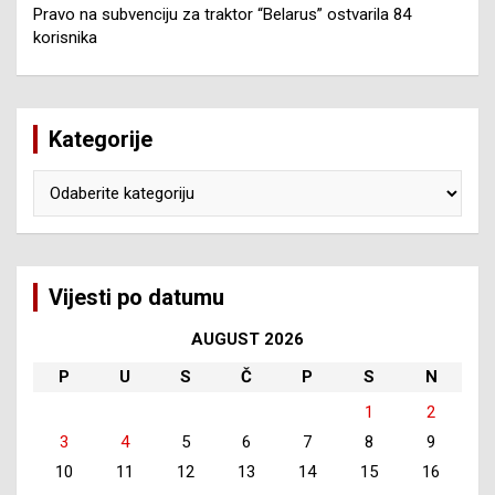
Pravo na subvenciju za traktor “Belarus” ostvarila 84
korisnika
Kategorije
Kategorije
Vijesti po datumu
AUGUST 2026
P
U
S
Č
P
S
N
1
2
3
4
5
6
7
8
9
10
11
12
13
14
15
16