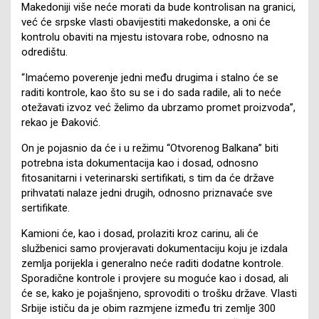
Makedoniji više neće morati da bude kontrolisan na granici,
već će srpske vlasti obavijestiti makedonske, a oni će
kontrolu obaviti na mjestu istovara robe, odnosno na
odredištu.
“Imaćemo poverenje jedni među drugima i stalno će se
raditi kontrole, kao što su se i do sada radile, ali to neće
otežavati izvoz već želimo da ubrzamo promet proizvoda”,
rekao je Đaković.
On je pojasnio da će i u režimu “Otvorenog Balkana” biti
potrebna ista dokumentacija kao i dosad, odnosno
fitosanitarni i veterinarski sertifikati, s tim da će države
prihvatati nalaze jedni drugih, odnosno priznavaće sve
sertifikate.
Kamioni će, kao i dosad, prolaziti kroz carinu, ali će
službenici samo provjeravati dokumentaciju koju je izdala
zemlja porijekla i generalno neće raditi dodatne kontrole.
Sporadične kontrole i provjere su moguće kao i dosad, ali
će se, kako je pojašnjeno, sprovoditi o trošku države. Vlasti
Srbije ističu da je obim razmjene između tri zemlje 300