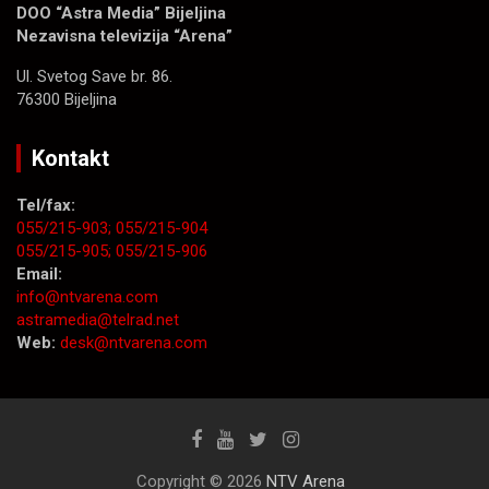
DOO “Astra Media” Bijeljina
Nezavisna televizija “Arena”
Ul. Svetog Save br. 86.
76300 Bijeljina
Kontakt
Tel/fax:
055/215-903;
055/215-904
055/215-905;
055/215-906
Email:
info@ntvarena.com
astramedia@telrad.net
Web:
desk@ntvarena.com
Copyright © 2026
NTV Arena