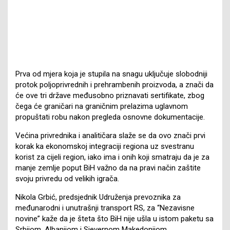
Prva od mjera koja je stupila na snagu uključuje slobodniji
protok poljoprivrednih i prehrambenih proizvoda, a znači da
će ove tri države međusobno priznavati sertifikate, zbog
čega će graničari na graničnim prelazima uglavnom
propuštati robu nakon pregleda osnovne dokumentacije.
Većina privrednika i analitičara slaže se da ovo znači prvi
korak ka ekonomskoj integraciji regiona uz svestranu
korist za cijeli region, iako ima i onih koji smatraju da je za
manje zemlje poput BiH važno da na pravi način zaštite
svoju privredu od velikih igrača.
Nikola Grbić, predsjednik Udruženja prevoznika za
međunarodni i unutrašnji transport RS, za “Nezavisne
novine” kaže da je šteta što BiH nije ušla u istom paketu sa
Srbijom, Albanijom i Sjevernom Makedonijom.