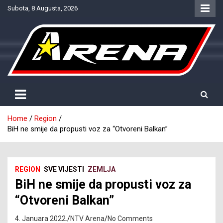
Skip
Subota, 8 Augusta, 2026
to
content
Provjereno. Tačno. Objektivno.
NTV Arena
Home
Region
BiH ne smije da propusti voz za “Otvoreni Balkan”
REGION
SVE VIJESTI
ZEMLJA
BiH ne smije da propusti voz za
“Otvoreni Balkan”
4. Januara 2022.
NTV Arena
No Comments