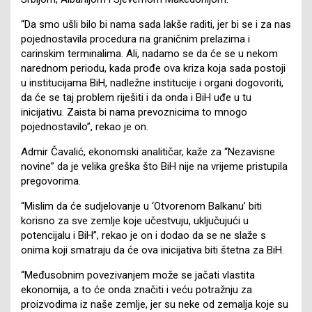
“Da smo ušli bilo bi nama sada lakše raditi, jer bi se i za nas
pojednostavila procedura na graničnim prelazima i
carinskim terminalima. Ali, nadamo se da će se u nekom
narednom periodu, kada prođe ova kriza koja sada postoji
u institucijama BiH, nadležne institucije i organi dogovoriti,
da će se taj problem riješiti i da onda i BiH uđe u tu
inicijativu. Zaista bi nama prevoznicima to mnogo
pojednostavilo”, rekao je on.
Admir Čavalić, ekonomski analitičar, kaže za “Nezavisne
novine” da je velika greška što BiH nije na vrijeme pristupila
pregovorima.
“Mislim da će sudjelovanje u ‘Otvorenom Balkanu’ biti
korisno za sve zemlje koje učestvuju, uključujući u
potencijalu i BiH”, rekao je on i dodao da se ne slaže s
onima koji smatraju da će ova inicijativa biti štetna za BiH.
“Međusobnim povezivanjem može se jačati vlastita
ekonomija, a to će onda značiti i veću potražnju za
proizvodima iz naše zemlje, jer su neke od zemalja koje su