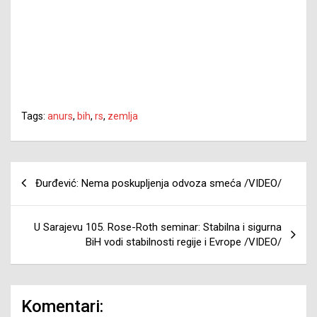
Tags:
anurs
,
bih
,
rs
,
zemlja
Navigacija
Đurđević: Nema poskupljenja odvoza smeća /VIDEO/
članaka
U Sarajevu 105. Rose-Roth seminar: Stabilna i sigurna
BiH vodi stabilnosti regije i Evrope /VIDEO/
Komentari: