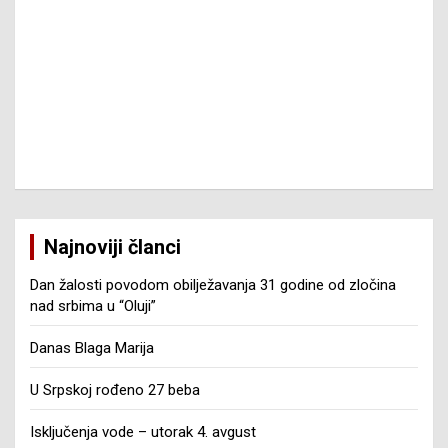
Najnoviji članci
Dan žalosti povodom obilježavanja 31 godine od zločina
nad srbima u “Oluji”
Danas Blaga Marija
U Srpskoj rođeno 27 beba
Isključenja vode – utorak 4. avgust