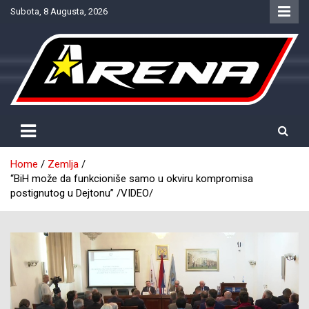
Skip
Subota, 8 Augusta, 2026
to
content
Provjereno. Tačno. Objektivno.
NTV Arena
Home
Zemlja
“BiH može da funkcioniše samo u okviru kompromisa
postignutog u Dejtonu” /VIDEO/