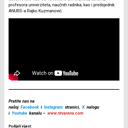
profesora univerziteta, naučnih radnika, kao i predsjednik
ANURS-a Rajko Kuzmanović.
Pratite nas na
našoj
Facebook
i
Instagram
stranici,
X
nalogu
i
Youtube
kanalu –
www.ntvarena.com
Podijeli vijest: