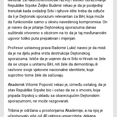
Republike Srpske Željko Budimir rekao je da je posljednji
trenutak kada ovdašnji Srbi i njihove elite treba da odluče
da li je Dejtonski sporazum relevantan za BiH, koja može
da funkcioniše samo u okviru navedenog kompromisa. On
je naveo da je pitanje Dejtonskog sporazuma danas
suštinski otvoreno s obzirom na to da je taj međunarodni
ugovor toliko puta prepakivan i mijenjan.
Profesor ustavnog prava Radomir Lukić naveo je da misli
da je na djelu jedna vrsta destrukcije Dejtonskog
sporazuma. Ističe da je uvjeren da ni Srbi ni Hrvati ne žele
da se utope u unitarnu BiH, niti žele da demontiraju ili
rastvore svoje vjekovne nacionalne identitete, koje
suprotno tome žele da sačuvaju.
Akademik Vitomir Popović rekao je, između ostalog, da je
stav Republike Srpske bio i ostao da se o imovini, koja
pripada Srpskoj u skladu sa obavezujućim Dejtonskim
sporazumom, ne može razgovarati.
Tribina je održana u prostorijama Akademije, a na njoj je
učestvovalo više od 40 rektora univerziteta, dekana,