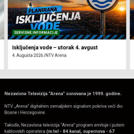
SERVISNE INFORMACIJE
Isključenja vode – utorak 4. avgust
4. Augusta 2026.
NTV Arena
Nezavisna Televizija “Arena” osnovana je 1999. godine.
NTV „Arena“ digitalnim zemaljskim signalom pokriva veći dio
Bosne i Hercegovine.
Takođe, Nezavisna televizija “Arena” program emituje i putem
kablovskih operatera
(m:tel - 84 kanal, supernova - 67