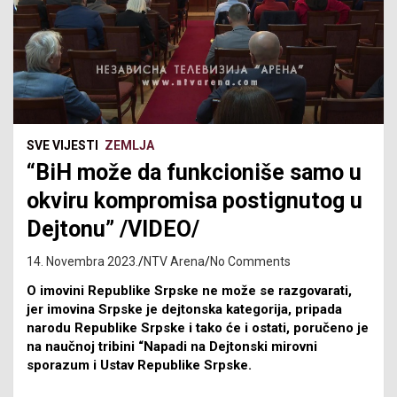
SVE VIJESTI
ZEMLJA
“BiH može da funkcioniše samo u
okviru kompromisa postignutog u
Dejtonu” /VIDEO/
14. Novembra 2023.
NTV Arena
No Comments
O imovini Republike Srpske ne može se razgovarati,
jer imovina Srpske je dejtonska kategorija, pripada
narodu Republike Srpske i tako će i ostati, poručeno je
na naučnoj tribini “Napadi na Dejtonski mirovni
sporazum i Ustav Republike Srpske.