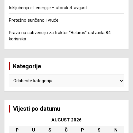
Isključenja el. energije – utorak 4. avgust
Pretežno sunčano i vruće
Pravo na subvenciju za traktor “Belarus” ostvarila 84
korisnika
Kategorije
Kategorije
Vijesti po datumu
AUGUST 2026
P
U
S
Č
P
S
N