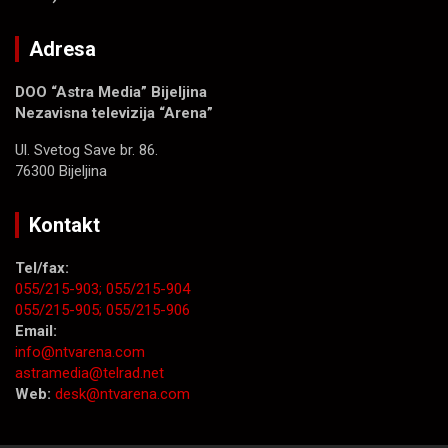
Adresa
DOO “Astra Media” Bijeljina
Nezavisna televizija “Arena”
Ul. Svetog Save br. 86.
76300 Bijeljina
Kontakt
Tel/fax:
055/215-903;
055/215-904
055/215-905;
055/215-906
Email:
info@ntvarena.com
astramedia@telrad.net
Web:
desk@ntvarena.com