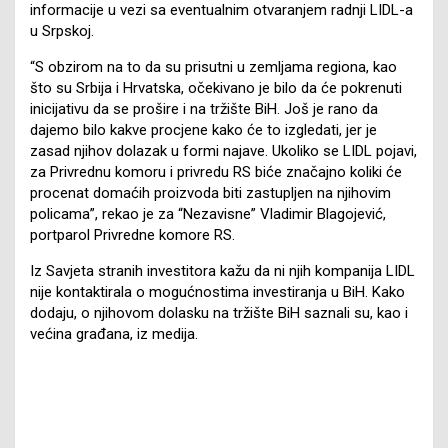
informacije u vezi sa eventualnim otvaranjem radnji LIDL-a
u Srpskoj.
“S obzirom na to da su prisutni u zemljama regiona, kao
što su Srbija i Hrvatska, očekivano je bilo da će pokrenuti
inicijativu da se prošire i na tržište BiH. Još je rano da
dajemo bilo kakve procjene kako će to izgledati, jer je
zasad njihov dolazak u formi najave. Ukoliko se LIDL pojavi,
za Privrednu komoru i privredu RS biće značajno koliki će
procenat domaćih proizvoda biti zastupljen na njihovim
policama”, rekao je za “Nezavisne” Vladimir Blagojević,
portparol Privredne komore RS.
Iz Savjeta stranih investitora kažu da ni njih kompanija LIDL
nije kontaktirala o mogućnostima investiranja u BiH. Kako
dodaju, o njihovom dolasku na tržište BiH saznali su, kao i
većina građana, iz medija.