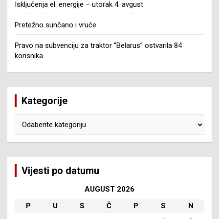
Isključenja el. energije – utorak 4. avgust
Pretežno sunčano i vruće
Pravo na subvenciju za traktor “Belarus” ostvarila 84
korisnika
Kategorije
Kategorije
Vijesti po datumu
AUGUST 2026
P
U
S
Č
P
S
N