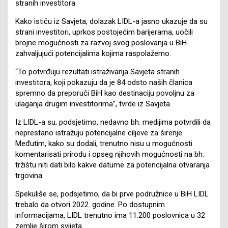
stranih investitora.
Kako ističu iz Savjeta, dolazak LIDL-a jasno ukazuje da su
strani investitori, uprkos postojećim barijerama, uočili
brojne mogućnosti za razvoj svog poslovanja u BiH
zahvaljujući potencijalima kojima raspolažemo.
“To potvrđuju rezultati istraživanja Savjeta stranih
investitora, koji pokazuju da je 84 odsto naših članica
spremno da preporuči BiH kao destinaciju povoljnu za
ulaganja drugim investitorima”, tvrde iz Savjeta.
Iz LIDL-a su, podsjetimo, nedavno bh. medijima potvrdili da
neprestano istražuju potencijalne ciljeve za širenje.
Međutim, kako su dodali, trenutno nisu u mogućnosti
komentarisati prirodu i opseg njihovih mogućnosti na bh.
tržištu niti dati bilo kakve datume za potencijalna otvaranja
trgovina.
Spekuliše se, podsjetimo, da bi prve podružnice u BiH LIDL
trebalo da otvori 2022. godine. Po dostupnim
informacijama, LIDL trenutno ima 11.200 poslovnica u 32
zemlje širom svijeta.