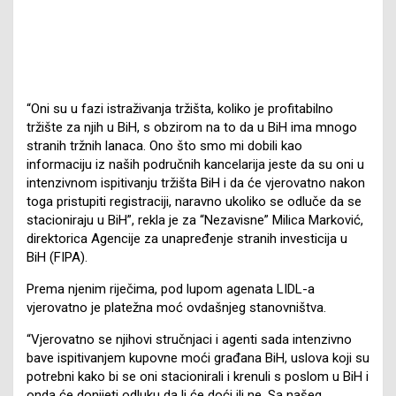
“Oni su u fazi istraživanja tržišta, koliko je profitabilno
tržište za njih u BiH, s obzirom na to da u BiH ima mnogo
stranih tržnih lanaca. Ono što smo mi dobili kao
informaciju iz naših područnih kancelarija jeste da su oni u
intenzivnom ispitivanju tržišta BiH i da će vjerovatno nakon
toga pristupiti registraciji, naravno ukoliko se odluče da se
stacioniraju u BiH”, rekla je za “Nezavisne” Milica Marković,
direktorica Agencije za unapređenje stranih investicija u
BiH (FIPA).
Prema njenim riječima, pod lupom agenata LIDL-a
vjerovatno je platežna moć ovdašnjeg stanovništva.
“Vjerovatno se njihovi stručnjaci i agenti sada intenzivno
bave ispitivanjem kupovne moći građana BiH, uslova koji su
potrebni kako bi se oni stacionirali i krenuli s poslom u BiH i
onda će donijeti odluku da li će doći ili ne. Sa našeg