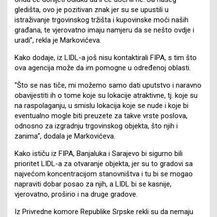
gledišta, ovo je pozitivan znak jer su se upustili u
istraživanje trgovinskog tržišta i kupovinske moći naših
građana, te vjerovatno imaju namjeru da se nešto ovdje i
uradi”, rekla je Markovićeva.
Kako dodaje, iz LIDL-a još nisu kontaktirali FIPA, s tim što
ova agencija može da im pomogne u određenoj oblasti.
“Što se nas tiče, mi možemo samo dati uputstvo i naravno
obavijestiti ih o tome koje su lokacije atraktivne, tj. koje su
na raspolaganju, u smislu lokacija koje se nude i koje bi
eventualno mogle biti preuzete za takve vrste poslova,
odnosno za izgradnju trgovinskog objekta, što njih i
zanima”, dodala je Markovićeva.
Kako ističu iz FIPA, Banjaluka i Sarajevo bi sigurno bili
prioritet LIDL-a za otvaranje objekta, jer su to gradovi sa
najvećom koncentracijom stanovništva i tu bi se mogao
napraviti dobar posao za njih, a LIDL bi se kasnije,
vjerovatno, proširio i na druge gradove.
Iz Privredne komore Republike Srpske rekli su da nemaju