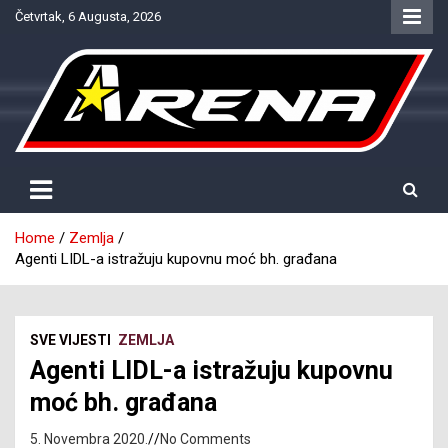
Skip
Četvrtak, 6 Augusta, 2026
to
content
Provjereno. Tačno. Objektivno.
NTV Arena
Home
Zemlja
Agenti LIDL-a istražuju kupovnu moć bh. građana
SVE VIJESTI
ZEMLJA
Agenti LIDL-a istražuju kupovnu
moć bh. građana
5. Novembra 2020.
No Comments