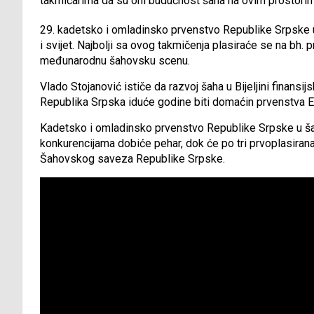
takmičarima da su oni budućnost šaha na ovim prostorim
29. kadetsko i omladinsko prvenstvo Republike Srpske u š
i svijet. Najbolji sa ovog takmičenja plasiraće se na bh. p
međunarodnu šahovsku scenu.
Vlado Stojanović ističe da razvoj šaha u Bijeljini finansi
Republika Srpska iduće godine biti domaćin prvenstva E
Kadetsko i omladinsko prvenstvo Republike Srpske u šah
konkurencijama dobiće pehar, dok će po tri prvoplasirana
Šahovskog saveza Republike Srpske.