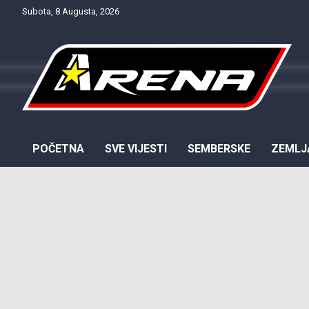
Skip
Subota, 8 Augusta, 2026
to
content
Provjereno. Tačno. Objektivno.
NTV Arena
POČETNA
SVE VIJESTI
SEMBERSKE
ZEMLJ