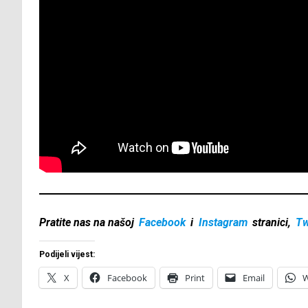
Pratite nas na našoj
Facebook
i
Instagram
stranici,
Tw
Podijeli vijest:
X
Facebook
Print
Email
W