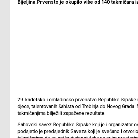
Bijeljina.Prvensto je okupilo više od 140 takmičara i
29. kadetsko i omladinsko prvenstvo Republike Srpske u š
djece, talentovanih šahista od Trebinja do Novog Grada. 
takmičenjima bilježili zapažene rezultate.
Šahovski savez Republike Srpske koji je i organizator 
podsjetio je predsjednik Saveza koji je svečano i otvor