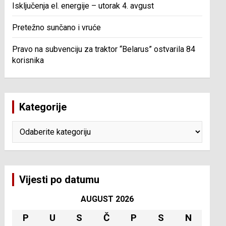
Isključenja el. energije – utorak 4. avgust
Pretežno sunčano i vruće
Pravo na subvenciju za traktor “Belarus” ostvarila 84
korisnika
Kategorije
Kategorije
Vijesti po datumu
AUGUST 2026
P
U
S
Č
P
S
N