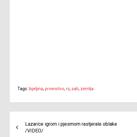
Tags:
bijeljina
,
prvenstvo
,
rs
,
sah
,
zemlja
Navigacija
Lazarice igrom i pjesmom rastjerale oblake
članaka
/VIDEO/