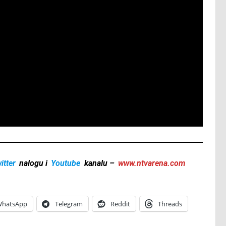
itter
nalogu i
Youtube
kanalu –
www.ntvarena.com
hatsApp
Telegram
Reddit
Threads