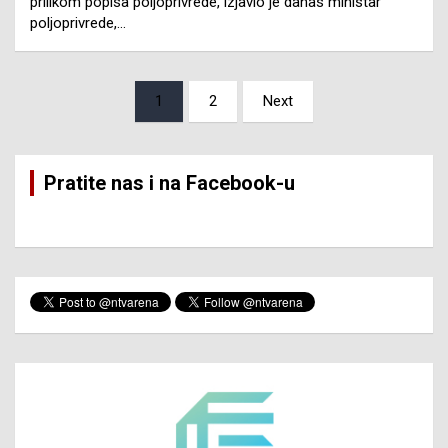
prilikom popisa poljoprivrede, izjavio je danas ministar
poljoprivrede,…
Posts
1
2
Next
pagination
Pratite nas i na Facebook-u