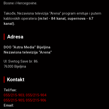
Bosne i Hercegovine.
Takođe, Nezavisna televizija “Arena” program emituje i putem
kablovskih operatera
(m:tel - 84 kanal, supernova - 67
kanal).
Adresa
DOO “Astra Media” Bijeljina
Nezavisna televizija “Arena”
Ul. Svetog Save br. 86.
76300 Bijeljina
Kontakt
Tel/fax:
055/215-903;
055/215-904
055/215-905;
055/215-906
Email: