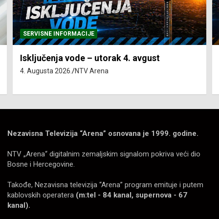
SERVISNE INFORMACIJE
Isključenja vode – utorak 4. avgust
4. Augusta 2026.
NTV Arena
Nezavisna Televizija “Arena” osnovana je 1999. godine.
NTV „Arena“ digitalnim zemaljskim signalom pokriva veći dio
Bosne i Hercegovine.
Takođe, Nezavisna televizija “Arena” program emituje i putem
kablovskih operatera
(m:tel - 84 kanal, supernova - 67
kanal).