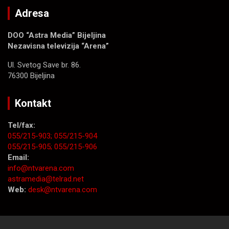
Adresa
DOO “Astra Media” Bijeljina
Nezavisna televizija “Arena”
Ul. Svetog Save br. 86.
76300 Bijeljina
Kontakt
Tel/fax:
055/215-903;
055/215-904
055/215-905;
055/215-906
Email:
info@ntvarena.com
astramedia@telrad.net
Web:
desk@ntvarena.com