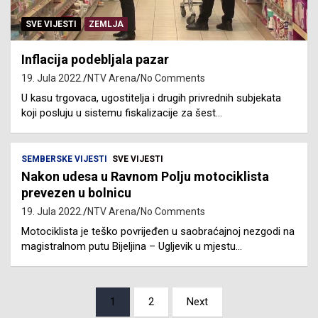
SVE VIJESTI
ZEMLJA
Inflacija podebljala pazar
19. Jula 2022.
NTV Arena
No Comments
U kasu trgovaca, ugostitelja i drugih privrednih subjekata
koji posluju u sistemu fiskalizacije za šest…
SEMBERSKE VIJESTI
SVE VIJESTI
Nakon udesa u Ravnom Polju motociklista
prevezen u bolnicu
19. Jula 2022.
NTV Arena
No Comments
Motociklista je teško povrijeđen u saobraćajnoj nezgodi na
magistralnom putu Bijeljina – Ugljevik u mjestu…
Posts
1
2
Next