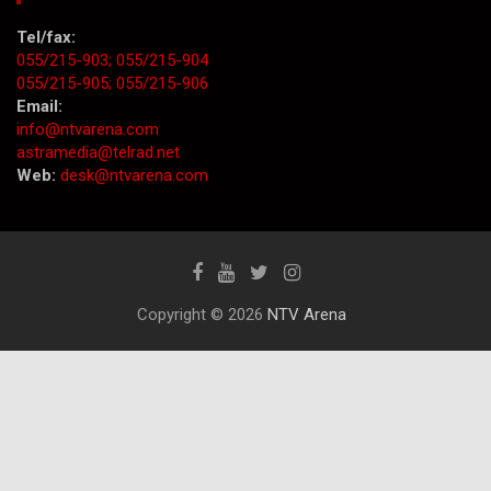
Tel/fax:
055/215-903;
055/215-904
055/215-905;
055/215-906
Email:
info@ntvarena.com
astramedia@telrad.net
Web:
desk@ntvarena.com
Copyright © 2026
NTV Arena