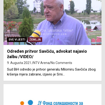
SVE VIJESTI
ZEMLJA
Određen pritvor Savčiću, advokat najavio
žalbu /VIDEO/
9. Augusta 2021.
NTV Arena
No Comments
Sud BiH odredio je pritvor generalu Milomiru Savčića zbog
kršenja mjera zabrane, izjavio je Srni…