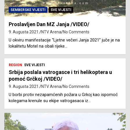
SEMBERSKE VIJESTI
SVE VIJESTI
Proslavljen Dan MZ Janja /VIDEO/
9. Augusta 2021.
NTV Arena
No Comments
U okviru manifestacije “Ljetne večeri Janja 2021” juče je na
lokalitetu Motel na obali rijeke…
REGION
SVE VIJESTI
Srbija poslala vatrogasce i tri helikoptera u
pomoć Grčkoj /VIDEO/
9. Augusta 2021.
NTV Arena
No Comments
U borbi protiv nezapamćenih požara u Grkoj kao ispomoć
kolegama krenule su ekipe vatrogasaca iz…