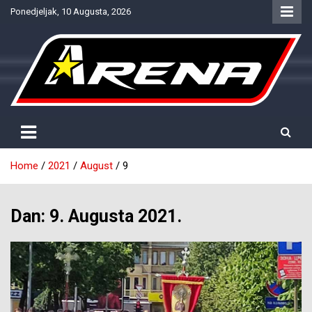
Skip
Ponedjeljak, 10 Augusta, 2026
to
content
Provjereno. Tačno. Objektivno.
NTV Arena
Home
2021
August
9
Dan:
9. Augusta 2021.