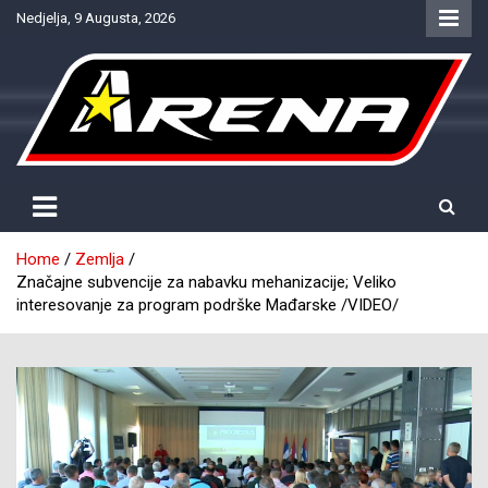
Skip
Nedjelja, 9 Augusta, 2026
to
content
Provjereno. Tačno. Objektivno.
NTV Arena
Home
Zemlja
Značajne subvencije za nabavku mehanizacije; Veliko
interesovanje za program podrške Mađarske /VIDEO/