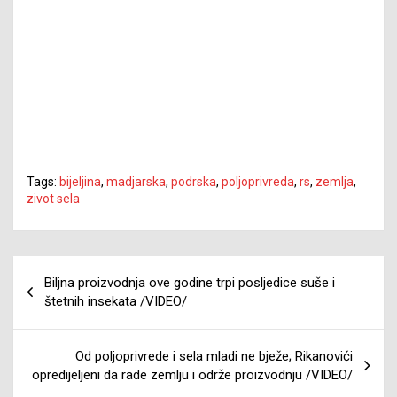
Tags:
bijeljina
,
madjarska
,
podrska
,
poljoprivreda
,
rs
,
zemlja
,
zivot sela
Navigacija
Biljna proizvodnja ove godine trpi posljedice suše i
članaka
štetnih insekata /VIDEO/
Od poljoprivrede i sela mladi ne bježe; Rikanovići
opredijeljeni da rade zemlju i održe proizvodnju /VIDEO/