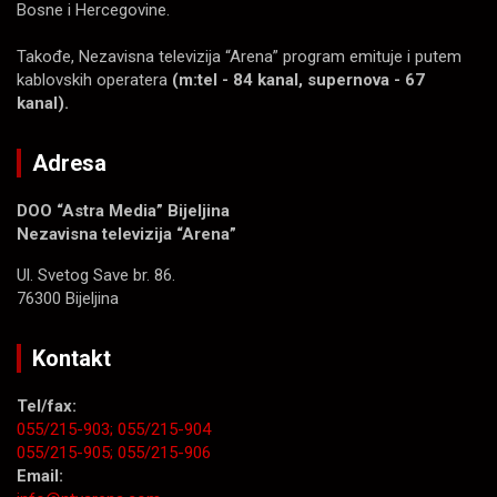
Bosne i Hercegovine.
Takođe, Nezavisna televizija “Arena” program emituje i putem
kablovskih operatera
(m:tel - 84 kanal, supernova - 67
kanal).
Adresa
DOO “Astra Media” Bijeljina
Nezavisna televizija “Arena”
Ul. Svetog Save br. 86.
76300 Bijeljina
Kontakt
Tel/fax:
055/215-903;
055/215-904
055/215-905;
055/215-906
Email: