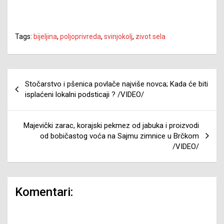
Tags:
bijeljina
,
poljoprivreda
,
svinjokolj
,
zivot sela
Navigacija
Stočarstvo i pšenica povlače najviše novca; Kada će biti
članaka
isplaćeni lokalni podsticaji ? /VIDEO/
Majevički zarac, korajski pekmez od jabuka i proizvodi
od bobičastog voća na Sajmu zimnice u Brčkom
/VIDEO/
Komentari: