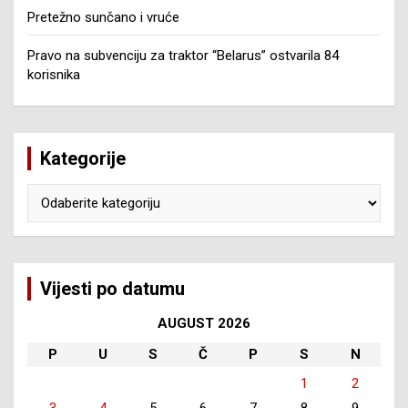
Pretežno sunčano i vruće
Pravo na subvenciju za traktor “Belarus” ostvarila 84
korisnika
Kategorije
Kategorije
Vijesti po datumu
AUGUST 2026
P
U
S
Č
P
S
N
1
2
3
4
5
6
7
8
9