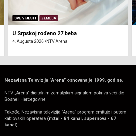
SERVISNE INFORMACIJE
Isključenja vode – utorak 4. avgust
4. Augusta 2026.
NTV Arena
Nezavisna Televizija “Arena” osnovana je 1999. godine.
NTV „Arena“ digitalnim zemaljskim signalom pokriva veći dio
Bosne i Hercegovine.
Takođe, Nezavisna televizija “Arena” program emituje i putem
kablovskih operatera
(m:tel - 84 kanal, supernova - 67
kanal).