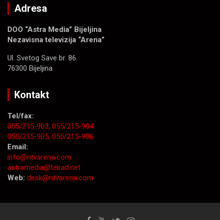
Adresa
DOO “Astra Media” Bijeljina
Nezavisna televizija “Arena”
Ul. Svetog Save br. 86.
76300 Bijeljina
Kontakt
Tel/fax:
055/215-903;
055/215-904
055/215-905;
055/215-906
Email:
info@ntvarena.com
astramedia@telrad.net
Web:
desk@ntvarena.com