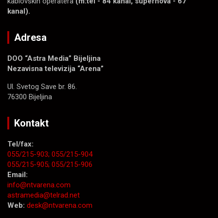
kablovskih operatera
(m:tel - 84 kanal, supernova - 67
kanal).
Adresa
DOO “Astra Media” Bijeljina
Nezavisna televizija “Arena”
Ul. Svetog Save br. 86.
76300 Bijeljina
Kontakt
Tel/fax:
055/215-903;
055/215-904
055/215-905;
055/215-906
Email:
info@ntvarena.com
astramedia@telrad.net
Web:
desk@ntvarena.com