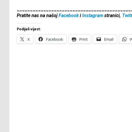
___________________________________________
Pratite nas na našoj
Facebook
i
Instagram
stranici,
Twit
Podijeli vijest:
X
Facebook
Print
Email
W