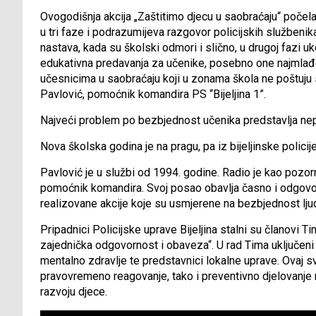
Ovogodišnja akcija „Zaštitimo djecu u saobraćaju“ počela j
u tri faze i podrazumijeva razgovor policijskih službeni
nastava, kada su školski odmori i slično, u drugoj fazi 
edukativna predavanja za učenike, posebno one najmlađe,
učesnicima u saobraćaju koji u zonama škola ne poštuju 
Pavlović, pomoćnik komandira PS “Bijeljina 1”.
Najveći problem po bezbjednost učenika predstavlja nepro
Nova školska godina je na pragu, pa iz bijeljinske polici
Pavlović je u službi od 1994. godine. Radio je kao pozorn
pomoćnik komandira. Svoj posao obavlja časno i odgov
realizovane akcije koje su usmjerene na bezbjednost ljudi
Pripadnici Policijske uprave Bijeljina stalni su članovi Ti
zajednička odgovornost i obaveza“. U rad Tima uključeni s
mentalno zdravlje te predstavnici lokalne uprave. Ovaj
pravovremeno reagovanje, tako i preventivno djelovanje n
razvoju djece.