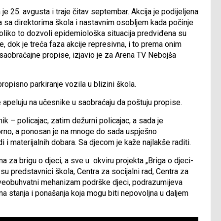
e 25. avgusta i traje čitav septembar. Akcija je podijeljena
ka sa direktorima škola i nastavnim osobljem kada počinje
ukoliko to dozvoli epidemiološka situacija predviđena su
 dok je treća faza akcije represivna, i to prema onim
saobraćajne propise, izjavio je za Arena TV Nebojša
pisno parkiranje vozila u blizini škola.
je apeluju na učesnike u saobraćaju da poštuju propise.
ik – policajac, zatim dežurni policajac, a sada je
orno, a ponosan je na mnoge do sada uspješno
 i materijalnih dobara. Sa djecom je kaže najlakše raditi.
ma za brigu o djeci, a sve u okviru projekta „Briga o djeci-
u predstavnici škola, Centra za socijalni rad, Centra za
 sveobuhvatni mehanizam podrške djeci, podrazumijeva
a stanja i ponašanja koja mogu biti nepovoljna u daljem