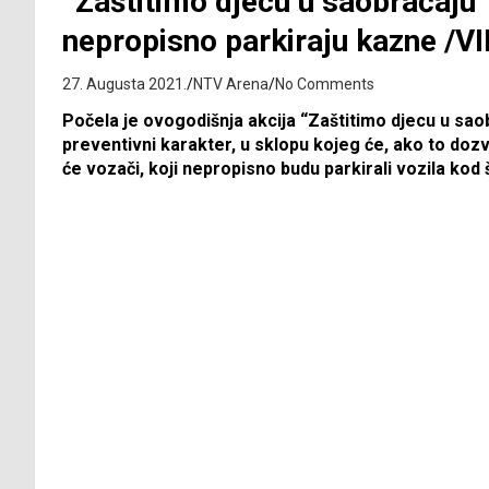
“Zaštitimo djecu u saobraćaju
nepropisno parkiraju kazne /V
27. Augusta 2021.
NTV Arena
No Comments
Počela je ovogodišnja akcija “Zaštitimo djecu u sao
preventivni karakter, u sklopu kojeg će, ako to doz
će vozači, koji nepropisno budu parkirali vozila kod š