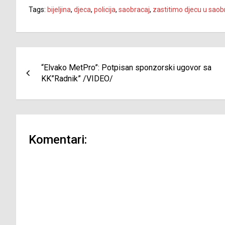
Tags:
bijeljina
,
djeca
,
policija
,
saobracaj
,
zastitimo djecu u saob
Navigacija
“Elvako MetPro”: Potpisan sponzorski ugovor sa
članaka
KK”Radnik” /VIDEO/
Komentari: