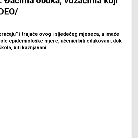
”: Đacima obuka, vozačima koji
IDEO/
braćaju” i trajaće ovog i sljedećeg mjeseca, a imaće
vole epidemiološke mjere, učenici biti edukovani, dok
kola, biti kažnjavani.