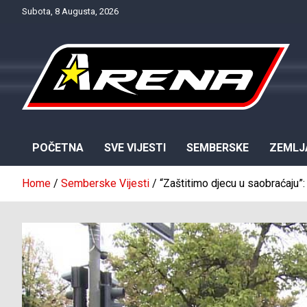
Skip
Subota, 8 Augusta, 2026
to
content
Provjereno. Tačno. Objektivno.
NTV Arena
POČETNA
SVE VIJESTI
SEMBERSKE
ZEMLJ
Home
Semberske Vijesti
“Zaštitimo djecu u saobraćaju”