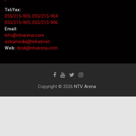
Tel/fax:
055/215-903;
055/215-904
055/215-905;
055/215-906
Email:
info@ntvarena.com
astramedia@telrad.net
Web:
desk@ntvarena.com
Copyright © 2026
NTV Arena