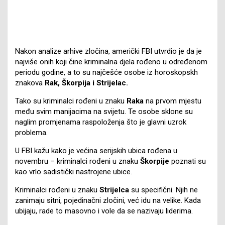
Nakon analize arhive zločina, američki FBI utvrdio je da je
najviše onih koji čine kriminalna djela rođeno u određenom
periodu godine, a to su najčešće osobe iz horoskopskh
znakova
Rak, Škorpija i Strijelac.
Tako su kriminalci rođeni u znaku
Raka
na prvom mjestu
među svim manijacima na svijetu. Te osobe sklone su
naglim promjenama raspoloženja što je glavni uzrok
problema.
U FBI kažu kako je većina serijskih ubica rođena u
novembru – kriminalci rođeni u znaku
Škorpije
poznati su
kao vrlo sadistički nastrojene ubice.
Kriminalci rođeni u znaku
Strijelca
su specifični. Njih ne
zanimaju sitni, pojedinačni zločini, već idu na velike. Kada
ubijaju, rade to masovno i vole da se nazivaju liderima.