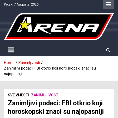
Skip
Petak, 7 Augusta, 2026
to
content
Provjereno. Tačno. Objektivno.
NTV Arena
Home
Zanimljivosti
Zanimljivi podaci: FBI otkrio koji horoskopski znaci su
najopasniji
SVE VIJESTI
ZANIMLJIVOSTI
Zanimljivi podaci: FBI otkrio koji
horoskopski znaci su najopasniji