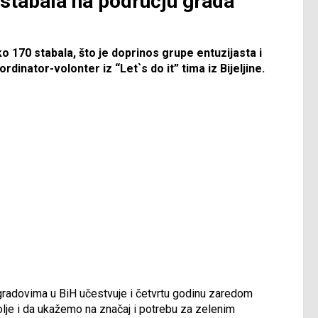
 stabala na području grada
ko 170 stabala, što je doprinos grupe entuzijasta i
rdinator-volonter iz “Let`s do it” tima iz Bijeljine.
m gradovima u BiH učestvuje i četvrtu godinu zaredom
olje i da ukažemo na značaj i potrebu za zelenim