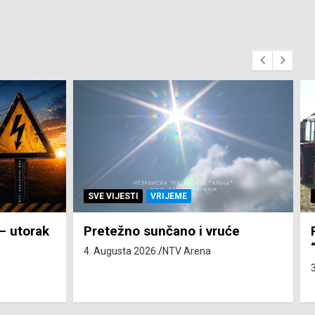
SVE VIJESTI
ZEMLJA
će
Pravo na subvenciju za traktor
“Belarus” ostvarila 84 korisnika
3. Augusta 2026.
NTV Arena