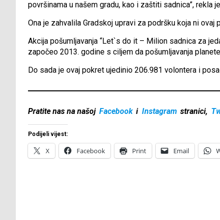
površinama u našem gradu, kao i zaštiti sadnica”, rekla je
Ona je zahvalila Gradskoj upravi za podršku koja ni ovaj p
Akcija pošumljavanja “Let`s do it – Milion sadnica za jeda
započeo 2013. godine s ciljem da pošumljavanja planete
Do sada je ovaj pokret ujedinio 206.981 volontera i pos
Pratite nas na našoj
Facebook
i
Instagram
stranici,
Tw
Podijeli vijest:
X
Facebook
Print
Email
W