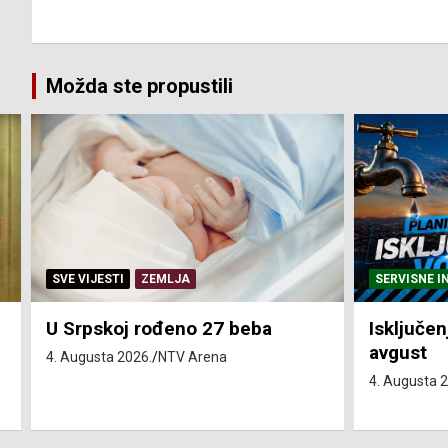
Možda ste propustili
SERVISNE INFORMACIJE
SERVISNE I
Isključenja vode – utorak 4.
Isključen
avgust
4. avgust
4. Augusta 2026.
NTV Arena
4. Augusta 