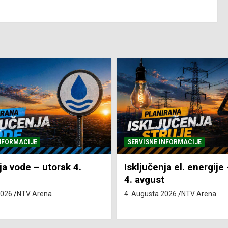
NFORMACIJE
SVE VIJESTI
VRIJEME
ja el. energije – utorak
Pretežno sunčano i vru
4. Augusta 2026.
NTV Arena
2026.
NTV Arena