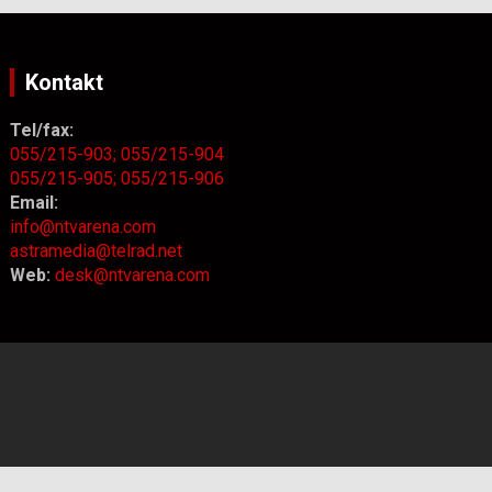
Kontakt
Tel/fax:
055/215-903;
055/215-904
055/215-905;
055/215-906
Email:
info@ntvarena.com
astramedia@telrad.net
Web:
desk@ntvarena.com