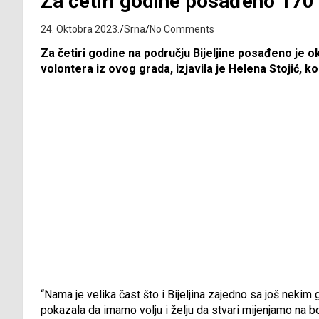
Za četiri godine posađeno 170
24. Oktobra 2023.
Srna
No Comments
Za četiri godine na području Bijeljine posađeno je o
volontera iz ovog grada, izjavila je Helena Stojić, koo
“Nama je velika čast što i Bijeljina zajedno sa još neki
pokazala da imamo volju i želju da stvari mijenjamo na b