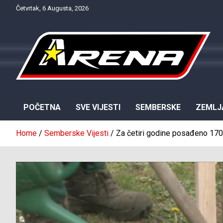
Skip
Četvrtak, 6 Augusta, 2026
to
content
Provjereno. Tačno. Objektivno.
NTV Arena
POČETNA
SVE VIJESTI
SEMBERSKE
ZEMLJ
Home
Semberske Vijesti
Za četiri godine posađeno 170